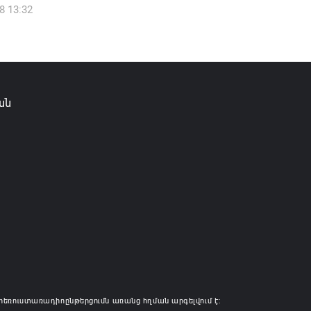
6 12:50
8 13:32
ան
հեռուստառադիոընթերցումն առանց հղման արգելվում է: