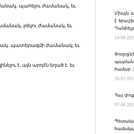
մեծածա
ամանակ․ պահելու ժամանակ, եւ
բնակավ
Միայն ա
է երաշխ
07.08.202
ամանակ․ լռելու ժամանակ, եւ
Դանիել
24.04.202
Ռուսաս
է ուկր
անակ․ պատերազմի ժամանակ, եւ
Փողոցնե
07.08.202
պայման
լինելու է, այն արդէն եղած է, եւ
համար.
TRIP ծր
25.01.201
Հայաստ
կլաստե
Հայ փոք
07.08.202
01.06.202
Այս օր
ամոթի ո
Պետակա
Նախիջև
համակա