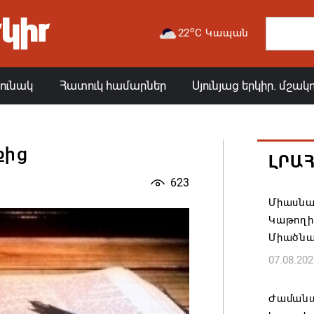
o
22
C Կապան
յունակ
Հատուկ համարներ
Սյունյաց երկիր. մշակ
քից
ԼՐԱ
623
Միասնա
Կաթողի
Միածնա
07.08.202
Ժամանա