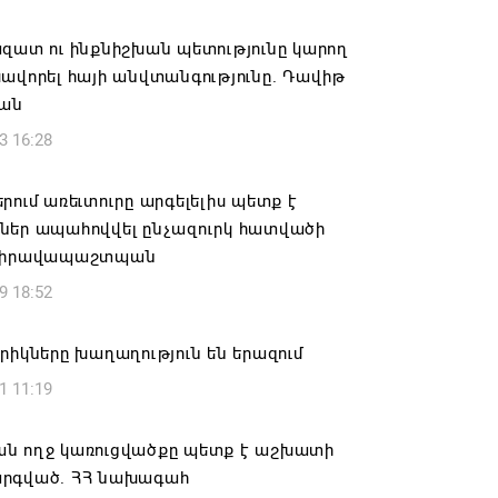
վալ աշխատանքներ՝ գյուղական
այրերում
զատ ու ինքնիշխան պետությունը կարող
ավորել հայի անվտանգությունը. Դավիթ
6 16:09
յան
3 16:28
տանի բանակը «Իսկանդերով» հարվածել
աինական գնացքին
րում առեւտուրը արգելելիս պետք է
6 14:32
ներ ապահովվել ընչազուրկ հատվածի
 իրավապաշտպան
ագրով 120 մլն եվրո ներդրում՝
9 18:52
անի մի շարք զբոսաշրջային
րների զարգացման համար
րիկները խաղաղություն են երազում
6 13:49
1 11:19
ը պատմության մեջ կարձանագրվի որպես
ւ դավաճանության օր․ ՌԴ և Նոր
ն ողջ կառուցվածքը պետք է աշխատի
անի հայոց թեմ
րգված. ՀՀ նախագահ