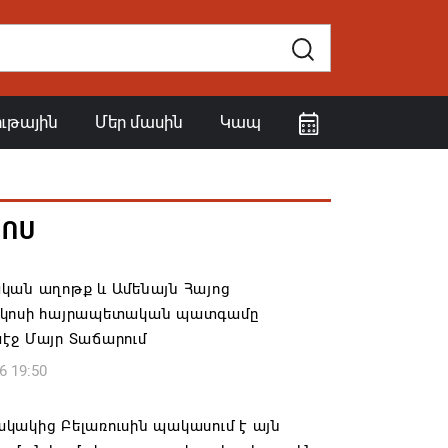
ութային
Մեր մասին
Կապ
ՀՈՍ
կան աղոթք և Ամենայն Հայոց
կոսի հայրապետական պատգամը
էջ Մայր Տաճարում
6 19:50
կակից Բելառուսին պակասում է այն