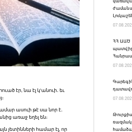
կառավա
ժամանակ
Լուկաշե
07.08.202
ՀՀ ԱԱԾ
պատվիրա
Հանրապ
07.08.202
Գարեգին
դատավո
 արուած էր, նա էլ կ'անուի․ եւ
յ։
07.08.202
համար ասուի թէ սա նոր է․
Թուրքի
անից առաջ եղել են։
ռազմակ
համաձա
այն յետինների համար էլ, որ