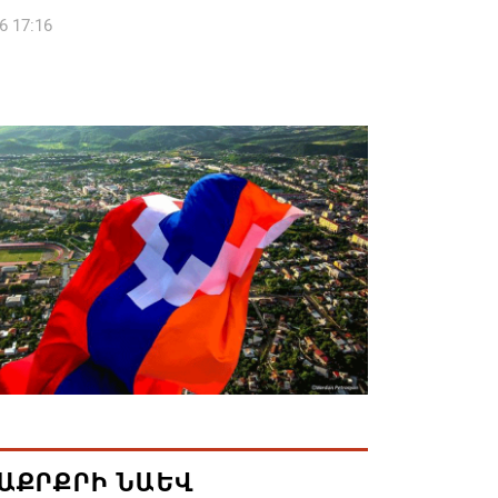
6 17:16
 սահմանապահ զորքերի
կությունն այցելել է Լիտվայի
ետություն
6 16:57
 Բ-ի և եպիսկոպոսների գործով
րն ինքնաբացարկ է հայտնել
6 16:55
ան, Սաուդյան Արաբիան և Պակիստանը
ան դաշինք ստեղծելու մասին
յնագիր են ստորագրել
6 16:43
ԱՔՐՔՐԻ ՆԱԵՎ