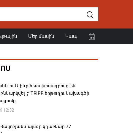
ութային
Մեր մասին
Կապ
ՀՈՍ
նն ու Ալիևը հեռախոսազրույց են
․ քննարկվել է TRIPP երթուղու նախագծի
ացումը
6 12:32
Հակոբյանն այսօր կդառնար 77