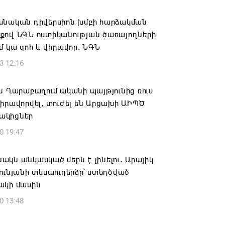
ովուրդն է ընտրում Հայոց Հայրապետին
նելու ընթացակարգ չկա
անական դիվերսիոն խմբի հարձակման
քով ՆԳՆ ոստիկանության ծառայողների
6 16:39
մ կա զոհ և վիրավոր. ՆԳՆ
3 12:16
կոսի և 6 եպիսկոպոսի գործով դատական
կանցկացվի դռնփակ
ն Ղարաբաղում ականի պայթյունից ռուս
6 16:34
իրավորվել, տուժել են Արցախի ԱԻՊԾ
ակիցներ
ՈՒՄ ԵՆՔ ՄԻԱՍԻՆ ՆՇԵԼՈՒ ՏԱՇՏՈՒՆ
0 19:47
ԱՅՐԻ ՕՐԸ
6 16:21
կն անկասկած մերն է լինելու․ Արայիկ
ունյանի տեսաուղերձը՝ ստեղծված
համայնքի ղեկավար Գևորգ Փարսյանի
ակի մասին
ռնությամբ ճանապարհաշինական
0 13:48
վալ աշխատանքներ՝ գյուղական
այրերում