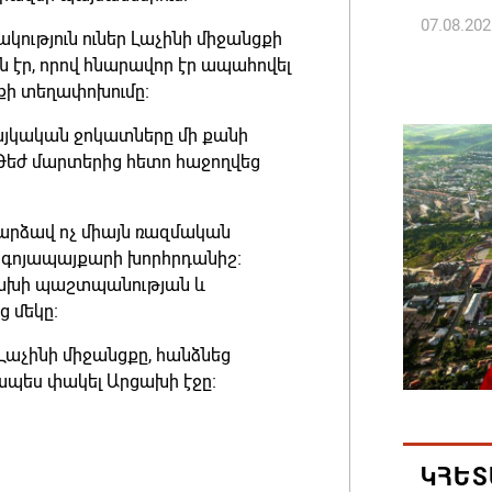
07.08.202
ություն ուներ Լաչինի միջանցքի
ին էր, որով հնարավոր էր ապահովել
ՀՀ ԱԱԾ
րքի տեղափոխումը։
պատվիրա
այկական ջոկատները մի քանի
Հանրապ
։ Թեժ մարտերից հետո հաջողվեց
07.08.202
արձավ ոչ միայն ռազմական
Գարեգին
ւ գոյապայքարի խորհրդանիշ։
դատավո
Արցախի պաշտպանության և
07.08.202
 մեկը։
Լաչինի միջանցքը, հանձնեց
Թուրքի
րապես փակել Արցախի էջը։
ռազմակ
համաձա
07.08.202
ԿՀԵՏ