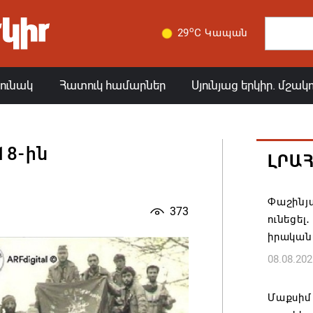
o
29
C Կապան
յունակ
Հատուկ համարներ
Սյունյաց երկիր. մշակ
18-ին
ԼՐԱ
Փաշինյա
373
ունեցել
իրական
08.08.202
Մաքսիմ 