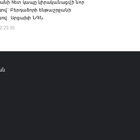
անի հետ կապը կիրականացվի նոր
6 16:09
քով` Բերդաձորի ենթաշրջանի
ով. Արցախի ՆԳՆ
2 23:35
ան