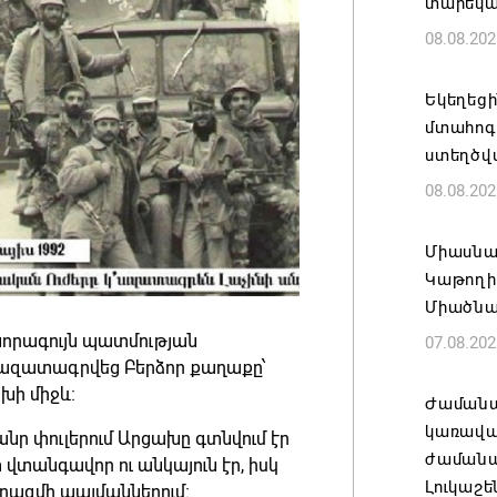
տարեկ
08.08.202
Եկեղեց
մտահոգո
ստեղծվ
08.08.202
Միասնա
Կաթողի
Միածնա
 նորագույն պատմության
07.08.202
ը ազատագրվեց Բերձոր քաղաքը՝
խի միջև։
Ժամանա
կառավա
 փուլերում Արցախը գտնվում էր
ժամանակ
տանգավոր ու անկայուն էր, իսկ
Լուկաշե
րազմի պայմաններում։