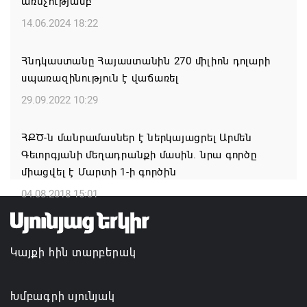
առնչությամբ
14.06.2024 18:22
Կապան համայնքի ղեկավար Գևորգ Փարսյանի
նախաձեռնությամբ ճանապարհաշինական
Հնդկաստանը Հայաստանին 270 միլիոն դոլարի
մեծածավալ աշխատանքներ՝ գյուղական
սպառազինություն է վաճառել
բնակավայրերում
29.09.2022 10:29
07.08.2026 16:09
ՀՔԾ-ն մանրամասներ է ներկայացրել Արմեն
Ռուսաստանի բանակը «Իսկանդերով» հարվածել է
Գեւորգյանի մեղադրանքի մասին. նրա գործը
ուկրաինական գնացքին
միացվել է Մարտի 1-ի գործին
07.08.2026 14:32
04.08.2018 15:01
TRIP ծրագրով 120 մլն եվրո ներդրում՝
Հայաստանի մի շարք զբոսաշրջային
Կայքի հին տարբերակ
կլաստերների զարգացման համար
07.08.2026 13:49
Խմբագրի սյունյակ