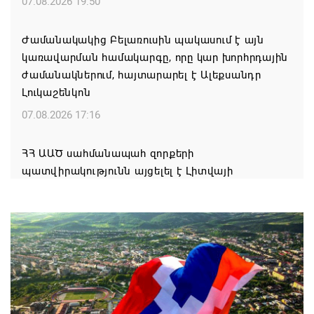
07.08.2026 19:50
Ժամանակակից Բելառուսին պակասում է այն
կառավարման համակարգը, որը կար խորհրդային
ժամանակներում, հայտարարել է Ալեքսանդր
Լուկաշենկոն
07.08.2026 17:16
ՀՀ ԱԱԾ սահմանապահ զորքերի
պատվիրակությունն այցելել է Լիտվայի
Հանրապետություն
07.08.2026 16:57
Գարեգին Բ-ի և եպիսկոպոսների գործով
դատավորն ինքնաբացարկ է հայտնել
07.08.2026 16:55