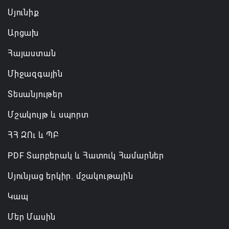
Սյունիք
Արցախ
Հայաստան
Միջազգային
Տեսանյութեր
Մշակույթ և սպորտ
ՀՀ ԶՈւ և ՊԲ
PDF Տարբերակ և Հատուկ Համարներ
Սյունյաց երկիր. մշակութային
Կապ
Մեր Մասին