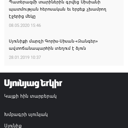
Պատերազմի տարիներին գրվեց Սիսիանի
ՀՐԱՎԻՐՈՒՄ ԵՆՔ ՄԻԱՍԻՆ ՆՇԵԼՈՒ ՏԱՇՏՈՒՆ
պատմության հերոսական եւ երբեք չխամրող
ԲՆԱԿԱՎԱՅՐԻ ՕՐԸ
էջերից մեկը
07.08.2026 16:21
08.05.2020 15:46
Կապան համայնքի ղեկավար Գևորգ Փարսյանի
Սյունիքի մարզի Գորիս-Սիսան-«Զանգեր»
նախաձեռնությամբ ճանապարհաշինական
ավտոճանապարհին տեղում է ձյուն
մեծածավալ աշխատանքներ՝ գյուղական
բնակավայրերում
28.01.2019 10:37
07.08.2026 16:09
Ռուսաստանի բանակը «Իսկանդերով» հարվածել է
ուկրաինական գնացքին
Կայքի հին տարբերակ
07.08.2026 14:32
Խմբագրի սյունյակ
Սյունիք