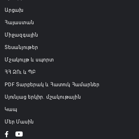
Արցախ
Հայաստան
Միջազգային
Տեսանյութեր
Մշակույթ և սպորտ
ՀՀ ԶՈւ և ՊԲ
PDF Տարբերակ և Հատուկ Համարներ
Սյունյաց երկիր. մշակութային
Կապ
Մեր Մասին