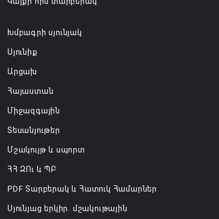
Կայքի հին տարբերակ
ցույց տալ
06.08.2026 10:56
Խմբագրի սյունյակ
Սյունիք
Արցախ
Հայաստան
Միջազգային
Տեսանյութեր
Մշակույթ և սպորտ
ՀՀ ԶՈւ և ՊԲ
PDF Տարբերակ և Հատուկ Համարներ
Սյունյաց երկիր. մշակութային