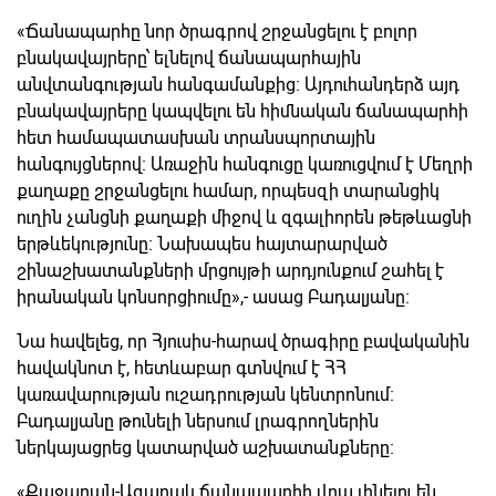
«Ճանապարհը նոր ծրագրով շրջանցելու է բոլոր
բնակավայրերը՝ ելնելով ճանապարհային
անվտանգության հանգամանքից։ Այդուհանդերձ այդ
բնակավայրերը կապվելու են հիմնական ճանապարհի
հետ համապատասխան տրանսպորտային
հանգույցներով։ Առաջին հանգուցը կառուցվում է Մեղրի
քաղաքը շրջանցելու համար, որպեսզի տարանցիկ
ուղին չանցնի քաղաքի միջով և զգալիորեն թեթևացնի
երթևեկությունը։ Նախապես հայտարարված
շինաշխատանքների մրցույթի արդյունքում շահել է
իրանական կոնսորցիումը»,- ասաց Բադալյանը։
Նա հավելեց, որ Հյուսիս-հարավ ծրագիրը բավականին
հավակնոտ է, հետևաբար գտնվում է ՀՀ
կառավարության ուշադրության կենտրոնում։
Բադալյանը թունելի ներսում լրագրողներին
ներկայացրեց կատարված աշխատանքները։
«Քաջարան-Ագարակ ճանապարհի վրա լինելու են