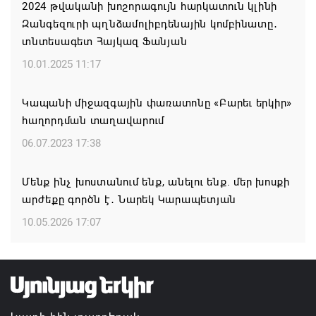
2024 թվականի խոշորագույն հարկատուն կլինի
06.08.2026 12:05
Զանգեզուրի պղնձամոլիբդենային կոմբինատը․
տնտեսագետ Հայկազ Ֆանյան
Կապան քաղաքում ավարտին է հասցվել
համայնքապետարանի պատվիրատվությամբ
10.01.2025 11:17
իրականացված ևս մեկ ծրագիր
Կապանի միջազգային փառատոնը «Բարեւ երկիր»
06.08.2026 11:58
հաղորդման տաղավարում
Ինչո՞ւ է Հաջիևն ավելի վստահ, քան Փաշինյանը․
06.07.2023 17:38
Սուրեն Սուրենյանց
Մենք ինչ խոստանում ենք, անելու ենք. մեր խոսքի
06.08.2026 11:57
արժեքը գործն է․ Նարեկ Կարապետյան
«Հրապարակ». Մեղրին կարեւոր է` չի կարելի
10.05.2026 17:07
«պռավալ տալ»
06.08.2026 10:57
Իրավունք չունեն իրենց վիրավորվածությունը