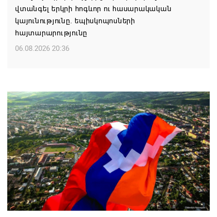
վտանգել երկրի հոգևոր ու հասարակական
կայունությունը. եպիսկոպոսների
հայտարարությունը
06.08.2026 20:36
Մոսկվան կարող է ռուսաստանցի
զբոսաշրջիկներին հետ պահել Հայաստան
այցելելուց․ Մատվիենկո
06.08.2026 20:30
ՌԴ–ն ՀՀ–ից երկաթուղու կոնցեսիոն
կառավարման մասին պաշտոնական դիմում չի
ստացել. Օվերչուկ
06.08.2026 19:03
Հայաստանյայց Առաքելական Եկեղեցու