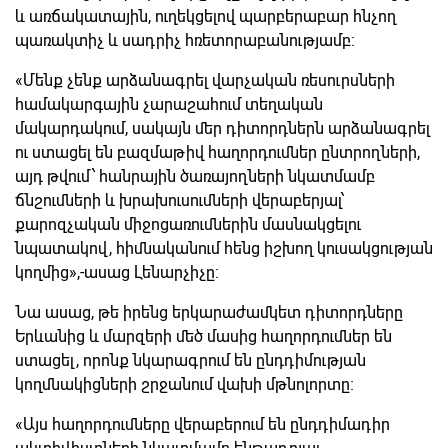
և առճակատային, ուղեկցելով պարբերաբար հնչող
պառակտիչ և սադրիչ հռետորաբանությամբ։
«Մենք չենք արձանագրել վարչական ռեսուրսների
համակարգային չարաշահում տեղական
մակարդակում, սակայն մեր դիտորդներն արձանագրել
ու ստացել են բազմաթիվ հաղորդումներ ընտրողների,
այդ թվում՝ հանրային ծառայողների նկատմամբ
ճնշումների և խրախուսումների վերաբերյալ՝
քարոզչական միջոցառումներին մասնակցելու
նպատակով, հիմնականում հենց իշխող կուսակցության
կողմից»,-ասաց Լենարչիչը։
Նա ասաց, թե իրենց երկարաժամկետ դիտորդները
Երևանից և մարզերի մեծ մասից հաղորդումներ են
ստացել, որոնք նկարագրում են ընդդիմության
կողմնակիցների շրջանում վախի մթնոլորտը։
«Այս հաղորդումները վերաբերում են ընդդիմադիր