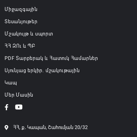
Կառավարությունը փոխում է երեք
Միջազգային
նախարարությունների անվանումները
06.08.2026 12:45
Տեսանյութեր
Մշակույթ և սպորտ
ՀՀ ԶՈւ և ՊԲ
PDF Տարբերակ և Հատուկ Համարներ
Սյունյաց երկիր. մշակութային
Կապ
Մեր Մասին
ՀՀ, ք․ Կապան, Շահումյան 20/32