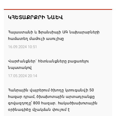
առաջնորդը կկանգնի դատարանի առջև՝
կառավարության հետ խորացող
հակամարտության պատճառով․ Reuters-ի
ԿՀԵՏԱՔՐՔՐԻ ՆԱԵՎ
արձագանքը
06.08.2026 18:41
Հայաստանի և Ֆրանսիայի ԱԳ նախարարների
համատեղ մամուլի ասուլիսը
Ռուսաստանից Ադրբեջանի տարածքով
16.09.2024 10:51
Հայաստան է ուղարկվել ցորենով բեռնված 14
վագոն
Վարժանքներ` հետևանքները բացառելու
06.08.2026 17:52
նպատակով
17.05.2024 20:14
«Հայաստան» խմբակցությունը ևս մասնակցելու է
դատավարությանը՝ ի աջակցություն Ամենայն
Հանրային վայրերում ծխողը կտուգանվի 50
Հայոց կաթողիկոսի և սրբազանների. Աննա
հազար դրամ, ծխախոտային արտադրանքը
Գրիգորյան
գովազդողը՝ 800 հազար. հակածխախոտային
06.08.2026 17:04
օրինագիծը մշակման փուլում է