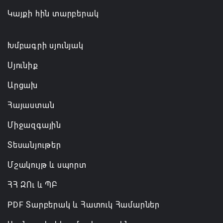
Բեխի անապատը երկրորդ կյանք է ստանում
Կայքի հին տարբերակ
07.08.2026 12:38
Խմբագրի սյունյակ
Սյունիք
Արցախ
Հայաստան
Միջազգային
Տեսանյութեր
Մշակույթ և սպորտ
ՀՀ ԶՈւ և ՊԲ
PDF Տարբերակ և Հատուկ Համարներ