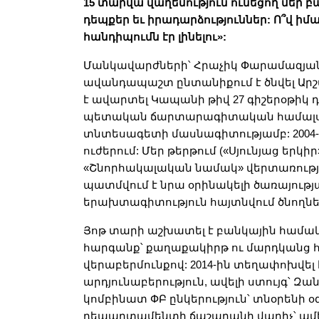
15 տարվա վաղեմություն ունեցող մեր բ
դեպքեր եւ իրադարձություններ: Ո՞վ իմա
հանդիպումն էր լինելու»:
Մանկավարժների՝ Հրաչիկ Փարամազյանի
ավանդապաշտ ընտանիքում է ծնվել Արշ
է ավարտել Կապանի թիվ 27 գիշերօթիկ
պետական ճարտարագիտական համալսա
տնտեսագետի մասնագիտությամբ: 2004-20
ուժերում: Մեր թերթում («Սյունյաց երկիր
«Շնորհակալական նամակ» վերտառությ
պատմվում է նրա օրինակելի ծառայությ
երախտագիտություն հայտնվում ծնողնե
Յոթ տարի աշխատել է բանկային համա
հարգանք՝ քաղաքակիրթ ու մարդկանց
վերաբերմունքով: 2014-ին տեղափոխվել
արդյունաբերություն, ավելի ստույգ՝ Զ
կոմբինատ ՓԲ ընկերություն՝ տնօրենի
դեպարտամենտի ճաշարանի վարիչ՝ ամենո