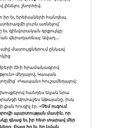
07.08.202
լինելու շնորհիվ:
ր իր եւ երեխաների հանդեպ,
տերազմի լուրն առնելով՝
եւ զինվորական գրքույկը:
ան վերադառնալ: Ավաղ...
րաիլ) մատույցներում ընկավ
կից:
բերի 23-ի հրամանագրով
յուն» մեդալով, Կապան
ողմից՝ «Կապան» հուշամեդալով:
 խոսքերով հանդես եկան նրա
րանցի Արտաշես Աթայանը, իսկ
 քան հուզիչ էր.
«Չեմ ուզում
րովի պարտության մասին, որ
ակը գնաց եւ իր հետ տարավ մեր
երը: Բայց իր եւ իր նման