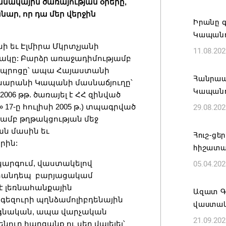
անակային ծառայության օրերը,
ԲՆԱԿԱՎ
նար, որ դա մեր վերջին
Իրանը գ
07.08.202
Կապանո
 եւ Էլմիրա Մկրտչյանի
11.08.202
Կապան 
ակը: Բարձր առաջադիմությամբ
նախաձե
 դպրոցը՝ ապա Հայաստանի
մեծածա
Հանրապ
րանի Կապանի մասնաճյուղը՝
բնակավ
Կապանո
06 թթ. ծառայել է ՀՀ զինված
07.08.202
» 17-ը հուլիսի 2005 թ.) տպագրված
29.08.202
ամբ թղթակցության մեջ
ան մասին եւ
Ռուսաս
Հուշ-ցե
րին:
է ուկր
հիշատա
07.08.202
կարգում, վաստակելով
05.04.202
 հանդեպ բարյացակամ
 է լեռնահանքային
TRIP ծր
Ազատ Գ
անգեզուրի պղնձամոլիբդենային
Հայաստ
վաստակ
 օգնական, ապա վարչական
կլաստե
21.09.202
ւր հարգանք ու սեր վայելել՝