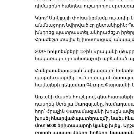
դիմացինի հանդեպ ուշադիր ու սրտացավ 
Կնոջ՝ Ստելլայի փոխանցմամբ ուշադիր է
անմնացորդ նվիրված էր ընտանիքին: Պա
խնդրեց պատրաստել անհրաժեշտ իրերը 
Հրաժեշտ տալիս էլ խոստացավ՝ անպայմ
2020- հոկտեմբերի 13-ին Ջրականի (Ջաբ
հակառակորդի անօդաչուի արձակած ար
Հանրապետության նախագահի՝ հոկտեմ
պարգեւատրվել է «Մարտական ծառայութ
համայնքի ղեկավար Գեւորգ Փարսյանի կ
Արշակի մասին հուշերով, գնահատանքի
դասղեկ Ստելլա Սարգսյանը, համադասա
հոր՝ Հրաչիկ Փարամազյանի խոսքն ավելի
խոսել հնարված պատերազմի, նաեւ հնա
մոտ 5000 երիտասարդի կյանք խլեց: Արշ
բոլորի սպասումները, իղձերը, նպատակն