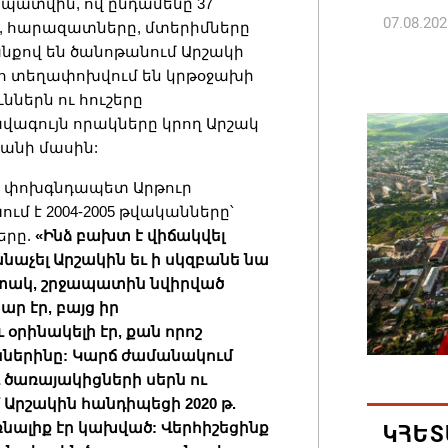
պատվին, ով ընդամենը 37
07.08.202
, հարազատները, մտերիմները
նքով են ծանոթանում Արշակի
տո տեղափոխվում են կրթօջախի
Թուրքի
ններն ու հուշերը
ռազմակ
վագույն որակները կրող Արշակ
համաձա
անի մասին:
07.08.202
 փոխգնդապետ Արթուր
մ է 2004-2005 թվականները՝
Հայ ժող
երը.
«Ինձ բախտ է վիճակվել
և հեռաց
աչել Արշակին եւ ի սկզբանե նա
07.08.202
իտակ, շրջապատին նվիրված
ր էր, բայց իր
Կաթողի
րինակելի էր, քան որոշ
նիստը 
ներինը: Կարճ ժամանակում
 ծառայակիցների սերն ու
07.08.202
 Արշակին հանդիպեցի 2020 թ.
ռնալիք էր կախված: Վերհիշեցինք
ԿՀԵՏ
ՀՐԱՎԻՐ