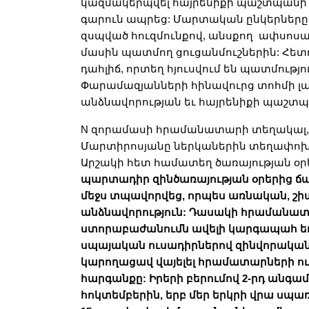
կազմակերպվել հայրենիքի պաշտպանի 
գարուն ապրեց: Մարտական ընկերները
զսպված հուզմունքով, անսքող ափսոսա
մասին պատմող ցուցանմուշներին: Հե
դահլիճ, որտեղ հյուսվում են պատմությու
Փարամազյանների հինավուրց տոհմի լա
անձնավորության եւ հայրենիքի պաշտպ
N զորամասի հրամանատարի տեղակալ,
Մարտիրոսյանը ներկաներին տեղափոխու
Արշակի հետ համատեղ ծառայության օր
պարտադիր զինծառայության օրերից ճան
մեջս տպավորվեց, որպես առնական, շ
անձնավորություն: Դասակի հրամանատա
ստորաբաժանումն ավելի կարգապահ եւ օ
սպայական ուսադիրներով զինվորական
կարողացավ վայելել հրամատարների ու
հարգանքը: Իրերի բերումով 2-րդ անգամ
հոկտեմբերին, երբ մեր երկրի վրա սպա