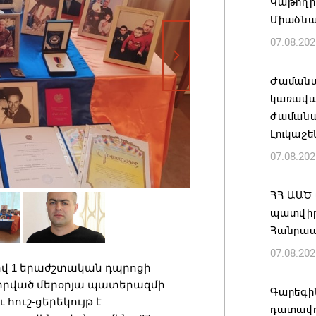
Կաթողի
Միածնա
07.08.202
Ժամանա
կառավա
ժամանակ
Լուկաշե
07.08.202
ՀՀ ԱԱԾ
պատվիրա
Հանրապ
07.08.202
վ 1 երաժշտական դպրոցի
նվիրված մերօրյա պատերազմի
Գարեգին
ուշ-ցերեկույթ է
դատավո