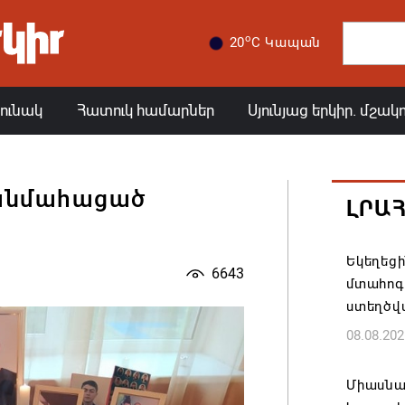
o
20
C Կապան
յունակ
Հատուկ համարներ
Սյունյաց երկիր. մշակ
անմահացած
ԼՐԱ
Եկեղեց
6643
մտահոգո
ստեղծվ
08.08.202
Միասնա