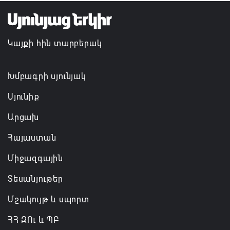
Եկեղեցիների համաշխարհային խորհուրդը
մտահոգություն է հայտնել Եկեղեցու շուրջ
Կայքի հին տարբերակ
ստեղծված իրավիճակի հետ կապված
08.08.2026 00:22
Խմբագրի սյունյակ
Սյունիք
Արցախ
Հայաստան
Միջազգային
Տեսանյութեր
Մշակույթ և սպորտ
ՀՀ ԶՈւ և ՊԲ