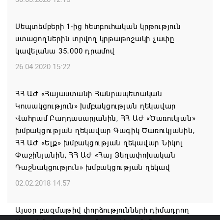
պարենային անվտանգությունը, Ղրղզստանում
Եվրասիական միջկառավարական խորհրդի
Սեպտեմբերի 1-ից հետբուհական կրթություն
նիստի ժամանակ հայտարարել է ՌԴ վարչապետ
ստացողներին տրվող կրթաթոշակի չափը
Միխայիլ Միշուստինը
կավելանա 35․000 դրամով
07.08.2026 11:01
26.04.2020 15:22
Կանադայի Հայոց թեմը դատապարտել է
ՀՀ ԱԺ «Հայաստանի Հանրապետական
Վեհափառի նկատմամբ քրեական հետապնդումը
Կուսակցություն» խմբակցության ղեկավար
Վահրամ Բաղդասարյանին, ՀՀ ԱԺ «Ծառուկյան»
07.08.2026 10:45
խմբակցության ղեկավար Գագիկ Ծառուկյանին,
ՀՀ ԱԺ «Ելք» խմբակցության ղեկավար Նիկոլ
Կապահովվեն 61 մանկապարտեզի
Փաշինյանին, ՀՀ ԱԺ «Հայ Յեղափոխական
հիմնանորոգման, վերանորոգման շինարարական
Դաշնակցություն» խմբակցության ղեկավ
աշխատանքները
02.02.2018 14:57
06.08.2026 22:49
Այսօր բազմաթիվ փորձությունների դիմադրող
Մեր հոգևոր եղբորը՝ Ն.Ս.Օ.Տ.Տ. Գարեգին Բ