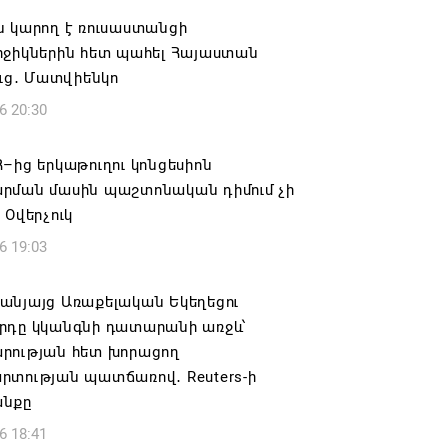
ն կարող է ռուսաստանցի
րջիկներին հետ պահել Հայաստան
ուց․ Մատվիենկո
6 20:30
–ից երկաթուղու կոնցեսիոն
րման մասին պաշտոնական դիմում չի
 Օվերչուկ
6 19:03
անյայց Առաքելական Եկեղեցու
րդը կկանգնի դատարանի առջև՝
րության հետ խորացող
րտության պատճառով․ Reuters-ի
նքը
6 18:41