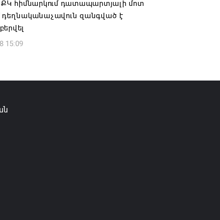
» ՔԿ հիմնարկում դատապարտյալի մոտ
իչ բողոքի քննությունը
մ դեղնականաչավուն զանգված է
6 12:43
բերվել
8 15:09
տանի և Հայաստանի միջև
շրջանառության նվազման միտումը
ակվի. Օվերչուկ
6 12:08
ան