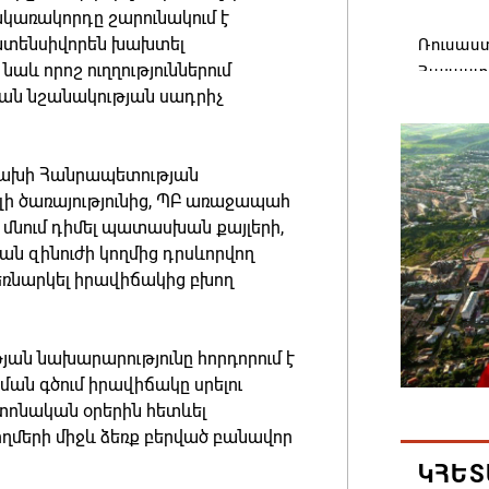
կառակորդը շարունակում է
նտենսիվորեն խախտել
Ռուսաս
և որոշ ուղղություններում
Հայաստա
ն նշանակության սադրիչ
վագոն
06.08.202
ցախի Հանրապետության
«Հայաստ
ի ծառայությունից, ՊԲ առաջապահ
դատավար
մնում դիմել պատասխան քայլերի,
Հայոց կ
 զինուժի կողմից դրսևորվող
Գրիգոր
եռնարկել իրավիճակից բխող
06.08.202
ն նախարարությունը հորդորում է
Քրիստին
ան գծում իրավիճակը սրելու
Արտաքի
 տոնական օրերին հետևել
պաշտոն
ղմերի միջև ձեռք բերված բանավոր
06.08.202
ԿՀԵՏ