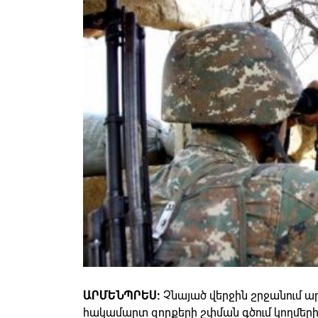
ԱՐՄԵՆՊՐԵՍ:
Չնայած վերջին շրջանում
հակամարտ զորքերի շփման գծում կողմերի