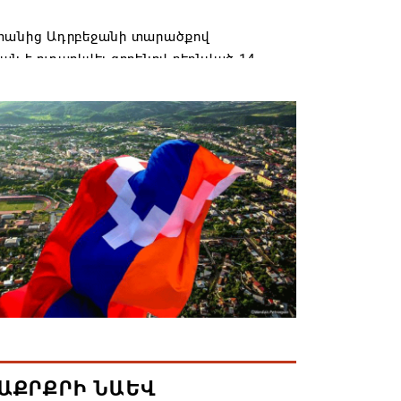
տանից Ադրբեջանի տարածքով
ն է ուղարկվել ցորենով բեռնված 14
6 17:52
ան» խմբակցությունը ևս մասնակցելու է
ությանը՝ ի աջակցություն Ամենայն
աթողիկոսի և սրբազանների. Աննա
յան
6 17:04
նե Գրիգորյանը վերանշանակվել է
ն հետախուզության ծառայության պետի
ում
6 14:21
ԱՔՐՔՐԻ ՆԱԵՎ