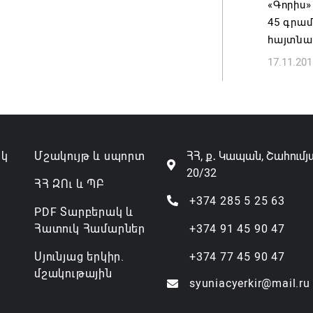
«Գորիս
վերաքնն
45 գրա
06.08.202
հայտնա
17.11.201
Ռուսաս
առևտրա
կշարուն
06.08.202
ակ
Մշակույթ և սպորտ
ՀՀ, ք․ Կապան, Շահումյ
20/32
ՀՀ ԶՈւ և ՊԲ
+374 285 5 25 63
PDF Տարբերակ և
Հատուկ Համարներ
+374 91 45 90 47
Սյունյաց երկիր.
+374 77 45 90 47
մշակութային
syuniacyerkir@mail.ru