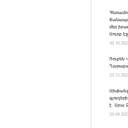
Հայաստա
Հետամու
է թե՛ ե
ճանապա
պահպան
մեր իրա
ժողովր
Սուրբ Է
06.08.202
30.10.202
Անդրան
Ռուբեն 
տնօրեն,
Ղարաբա
ազատվե
23.12.202
06.08.202
Սիսիան
Կառավար
գյուղե
նախարա
է. Արա
06.08.202
20.09.202
Բաքվում