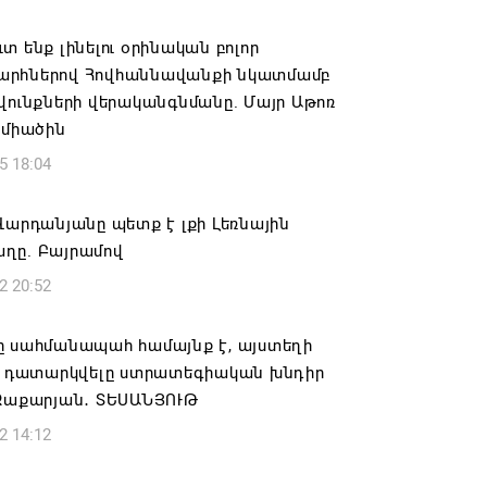
նի ներկայիս իշխանությունը ձախողում
տ ենք լինելու օրինական բոլոր
րկրի ներսում ազգային համերաշխության
րհներով Հովհաննավանքի նկատմամբ
ման, թե՛ արտաքին ճակատում հայ
վունքների վերականգնմանը. Մայր Աթոռ
դի շահերի պաշտպանության գործը
ջմիածին
6 14:18
5 18:04
իկ Սիմոնյանը վերանշանակվել է ԱԱԾ
Վարդանյանը պետք է լքի Լեռնային
 իսկ նրա տեղակալ Արամ Հակոբյանն
ղը. Բայրամով
լ է պաշտոնից
2 20:52
6 14:16
ը սահմանապահ համայնք է, այստեղի
ությունը փոխում է երեք
րի դատարկվելը ստրատեգիական խնդիր
րությունների անվանումները
 Զաքարյան․ ՏԵՍԱՆՅՈՒԹ
6 12:45
2 14:12
 շարունակում է հայ գերիների