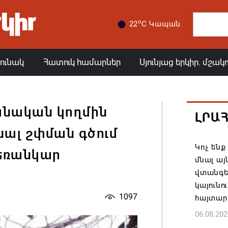
o
22
C Կապան
յունակ
Հատուկ համարներ
Սյունյաց երկիր. մշակ
անական կողմին
ԼՐԱ
նալ շփման գծում
Կոչ ենք
հեռանկար
մնալ այ
վտանգել
կայունո
1097
հայտար
06.08.202