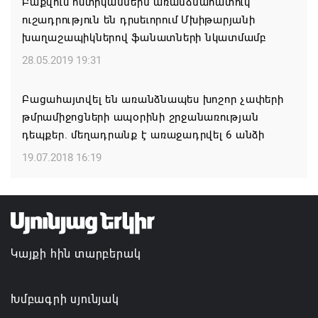
Բաքվում ոստիկաններն առանձնահատուկ
ուշադրություն են դրսեւորում Մխիթարյանի
Սյունյաց աշխարհի արժանավոր դուստր
խաղաշապիկներով ֆանատների նկատմամբ
Սուսաննա Գրիգորյանի հոբելյանն է
28.05.2019 19:31
10.08.2026 12:22
Բացահայտվել են առանձնապես խոշոր չափերի
Արամ Վարդևանյանը 53 կողմ ձայնով ընտրվեց
թմրամիջոցների ապօրինի շրջանառության
ԱԺ փոխնախագահ
դեպքեր. մեղադրանք է առաջադրվել 6 անձի
10.08.2026 12:18
19.07.2018 16:19
Язык как путь к культуре: в Доме Москвы в
Ереване завершились курсы армянского языка
10.08.2026 11:36
Կայքի հին տարբերակ
Խմբագրի սյունյակ