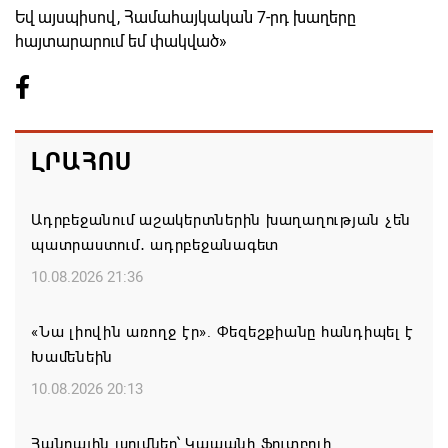
Եվ այսպիսով, Համահայկական 7-րդ խաղերը
հայտարարում եմ փակված»
ԼՐԱՀՈՍ
Ադրբեջանում աշակերտներին խաղաղության չեն
պատրաստում․ ադրբեջանագետ
10.08.2026 21:36
«Նա լիովին առողջ էր». Փեզեշքիանը հանդիպել է
Խամենեին
10.08.2026 20:13
Հանրային լսումներ՝ Կապանի ֆուտբոլի