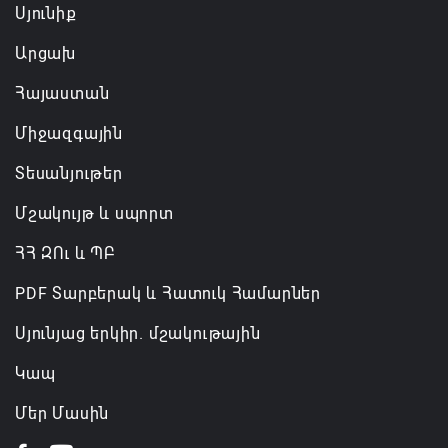
Սյունիք
Արցախ
Հայաստան
Միջազգային
Տեսանյութեր
Մշակույթ և սպորտ
ՀՀ ԶՈւ և ՊԲ
PDF Տարբերակ և Հատուկ Համարներ
Սյունյաց երկիր. մշակութային
Կապ
Մեր Մասին