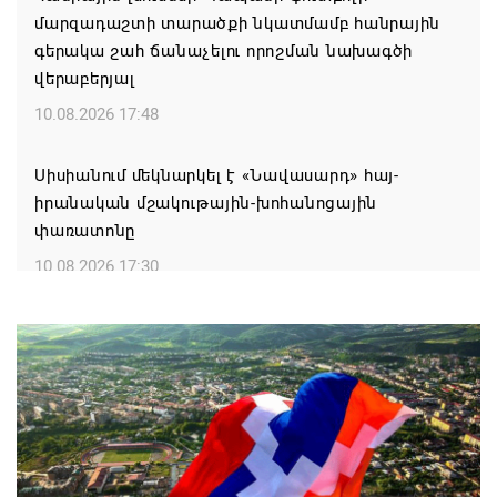
մարզադաշտի տարածքի նկատմամբ հանրային
գերակա շահ ճանաչելու որոշման նախագծի
վերաբերյալ
10.08.2026 17:48
Սիսիանում մեկնարկել է «Նավասարդ» հայ-
իրանական մշակութային-խոհանոցային
փառատոնը
10.08.2026 17:30
«Սա այն է, ինչ 12-13 տարեկան երեխան սովորում
է Ադրբեջանում»․ Տաթևիկ Հայրապետյան
10.08.2026 17:09
Պատերազմից յոթ օր առաջ էր․
ուխտագնացություն էինք կատարել Շենաթաղի