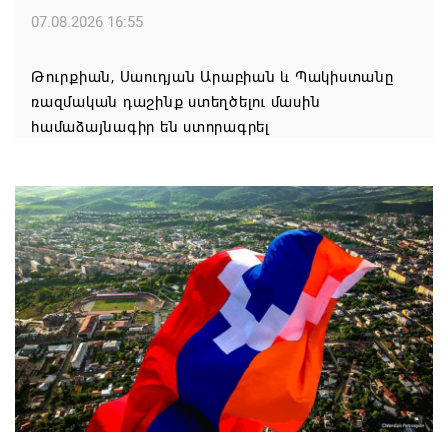
07.08.2026 16:55
Թուրքիան, Սաուդյան Արաբիան և Պակիստանը
ռազմական դաշինք ստեղծելու մասին
համաձայնագիր են ստորագրել
07.08.2026 16:43
Հայ ժողովուրդն է ընտրում Հայոց Հայրապետին և
հեռացնելու ընթացակարգ չկա
07.08.2026 16:39
Կաթողիկոսի և 6 եպիսկոպոսի գործով դատական
նիստը կանցկացվի դռնփակ
07.08.2026 16:34
ՀՐԱՎԻՐՈՒՄ ԵՆՔ ՄԻԱՍԻՆ ՆՇԵԼՈՒ ՏԱՇՏՈՒՆ