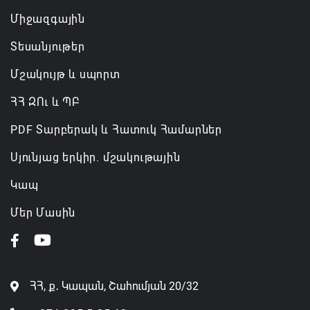
Միջազգային
Տեսանյութեր
Մշակույթ և սպորտ
ՀՀ ԶՈւ և ՊԲ
PDF Տարբերակ և Հատուկ Համարներ
Սյունյաց երկիր. մշակութային
Կապ
Մեր Մասին
ՀՀ, ք․ Կապան, Շահումյան 20/32