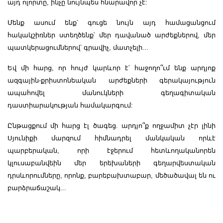
այդ ոլորտը, ինչը նույնպես հնարավոր չէ:
Մենք ասում ենք՝ գուցե նույն այդ համացանցում
հակակշիռներ ստեղծենք՝ մեր դավանած արժեքներով, մեր
պատկերացումներով՝ գրավիչ, մատչելի...
Եվ մի հարց, որ հույժ կարևոր է՝ հաջողո՞ւմ ենք արդյոք
ազգային-քրիստոնեական արժեքների գերակայություն
ապահովել մանուկների գեղագիտական
դաստիարակության համակարգում:
Ընթացքում մի հարց էլ ծագեց. արդյո՞ք ողջամիտ չէր լինի
Սյունիքի մարզում հիմնադրել մանկական որևէ
պարբերական, որի էջերում հետևողականորեն
կլուսաբանվեին մեր երեխաների գեղարվեստական
դրսևորումները, որոնք, բարեբախտաբար, մեծածավալ են ու
բարձրաճաշակ...