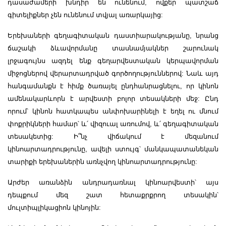
դասաժամերի խնդիր են ունենում, ովքեր պատշաճ
գիտելիքներ չեն ունենում տվյալ առարկայից:
Երեխաների գեղագիտական դաստիարակությանը, նրանց
ճաշակի ձևավորմանը տասնամյակներ շարունակ
լրջագույնս ազդել ենք գեղարվեստական կերպավորման
միջոցներով վերարտադրված գործողություններով: Նաև այդ
հանգամանքն է հիմք ծառայել ընդհանրացնելու, որ կինոն
ամենակարևորն է արվեստի բոլոր տեսակների մեջ: Ընդ
որում՝ կինոն հատկապես անփոխարինելի է եղել ու մնում
փոքրիկների համար՝ և՛ վիզուալ առումով, և՛ գեղագիտական
տեսակետից: Ի՞նչ վիճակում է մեզանում
կինոարտադրությունը, ավելի ստույգ՝ մանկապատանեկան
տարիքի երեխաներին առնչվող կինոարտադրությունը:
Արժեր առանձին անդրադառնալ կինոարվեստի՝ այս
դեպքում մեզ շատ հետաքրքրող տեսակին՝
մուլտիպլիկացիոն կինոյին: