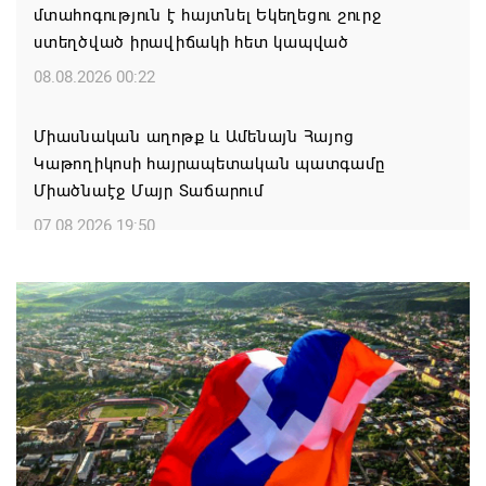
մտահոգություն է հայտնել Եկեղեցու շուրջ
ստեղծված իրավիճակի հետ կապված
08.08.2026 00:22
Միասնական աղոթք և Ամենայն Հայոց
Կաթողիկոսի հայրապետական պատգամը
Միածնաէջ Մայր Տաճարում
07.08.2026 19:50
Ժամանակակից Բելառուսին պակասում է այն
կառավարման համակարգը, որը կար խորհրդային
ժամանակներում, հայտարարել է Ալեքսանդր
Լուկաշենկոն
07.08.2026 17:16
ՀՀ ԱԱԾ սահմանապահ զորքերի