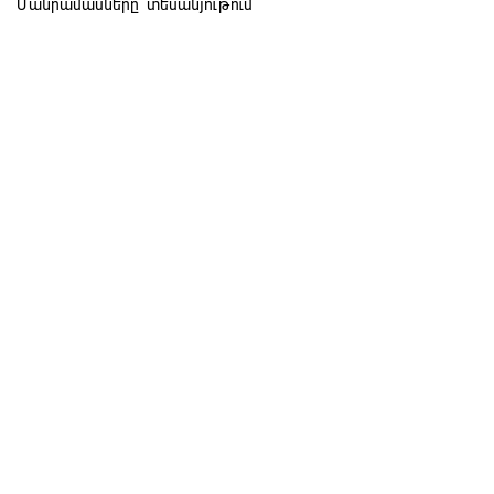
Մանրամասները` տեսանյութում