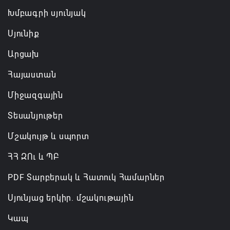
Խմբագրի սյունյակ
Սյունիք
Արցախ
Հայաստան
Միջազգային
Տեսանյութեր
Մշակույթ և սպորտ
ՀՀ ԶՈւ և ՊԲ
PDF Տարբերակ և Հատուկ Համարներ
Սյունյաց երկիր. մշակութային
Կապ