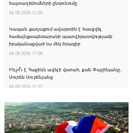
հայտադիմումների ընդունումը
06.08.2026 12:05
Կապան քաղաքում ավարտին է հասցվել
համայնքապետարանի պատվիրատվությամբ
իրականացված ևս մեկ ծրագիր
06.08.2026 11:58
Ինչո՞ւ է Հաջիևն ավելի վստահ, քան Փաշինյանը․
Սուրեն Սուրենյանց
06.08.2026 11:57
«Հրապարակ». Մեղրին կարեւոր է` չի կարելի
«պռավալ տալ»
06.08.2026 10:57