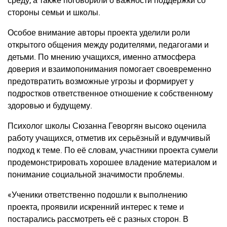
среду, а также поговорили о важности поддержки со
стороны семьи и школы.
Особое внимание авторы проекта уделили роли
открытого общения между родителями, педагогами и
детьми. По мнению учащихся, именно атмосфера
доверия и взаимопонимания помогает своевременно
предотвратить возможные угрозы и формирует у
подростков ответственное отношение к собственному
здоровью и будущему.
Психолог школы Сюзанна Геворгян высоко оценила
работу учащихся, отметив их серьёзный и вдумчивый
подход к теме. По её словам, участники проекта сумели
продемонстрировать хорошее владение материалом и
понимание социальной значимости проблемы.
«Ученики ответственно подошли к выполнению
проекта, проявили искренний интерес к теме и
постарались рассмотреть её с разных сторон. В