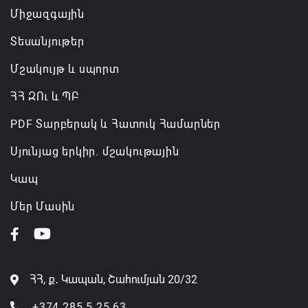
Միջազգային
Տեսանյութեր
Մշակույթ և սպորտ
ՀՀ ԶՈւ և ՊԲ
PDF Տարբերակ և Հատուկ Համարներ
Սյունյաց երկիր. մշակութային
Կապ
Մեր Մասին
ՀՀ, ք․ Կապան, Շահումյան 20/32
+374 285 5 25 63