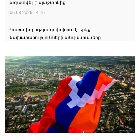
ազատվել է պաշտոնից
06.08.2026 14:16
Կառավարությունը փոխում է երեք
նախարարությունների անվանումները
06.08.2026 12:45
Բաքվում շարունակում է հայ գերիների վերաքննիչ
բողոքի քննությունը
06.08.2026 12:43
Ռուսաստանի և Հայաստանի միջև
առևտրաշրջանառության նվազման միտումը
կշարունակվի. Օվերչուկ
06.08.2026 12:08