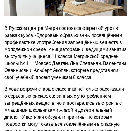
В Русском центре Мегри состоялся открытый урок в
рамках курса «Здоровый образ жизни», посвящённый
профилактике употребления запрещённых веществ в
молодёжной среде. Инициаторами и ведущими занятия
выступили учащиеся 11 класса Мегринской средней
школы № 1 – Мовсес Давтян, Лиа Степанян, Валентина
Ованнисян и Альберт Акопян, которые представили
свой учебный проект ученикам 8 класса.
В ходе встречи старшеклассники не только рассказали
о серьёзных рисках, связанных с употреблением
запрещённых веществ, но и постарались выстроить с
младшими школьниками живой и доверительный
диалог. Участники обсудили причины, по которым
подростки могут оказаться вовлечёнными в опасную