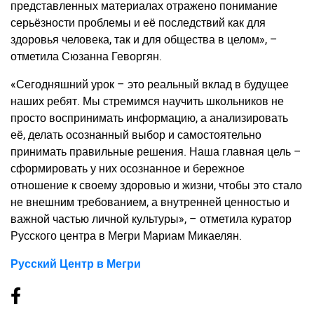
представленных материалах отражено понимание
серьёзности проблемы и её последствий как для
здоровья человека, так и для общества в целом», –
отметила Сюзанна Геворгян.
«Сегодняшний урок – это реальный вклад в будущее
наших ребят. Мы стремимся научить школьников не
просто воспринимать информацию, а анализировать
её, делать осознанный выбор и самостоятельно
принимать правильные решения. Наша главная цель –
сформировать у них осознанное и бережное
отношение к своему здоровью и жизни, чтобы это стало
не внешним требованием, а внутренней ценностью и
важной частью личной культуры», – отметила куратор
Русского центра в Мегри Мариам Микаелян.
Русский Центр в Мегри