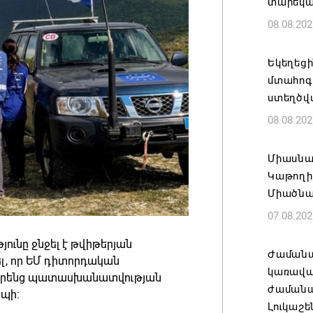
տարեկ
08.08.202
Եկեղեց
մտահոգո
ստեղծվ
08.08.202
Միասնա
Կաթողի
Միածնա
07.08.202
ունը ջնջել է թվիթերյան
Ժամանա
լ, որ ԵՄ դիտորդական
կառավա
լ իրենց պատասխանատվության
ժամանակ
եպի։
Լուկաշե