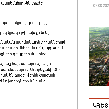
 պարեկները չեն տուժել։
07.08.202
ՀՀ ԱԱԾ
յան միկրոբլոգում գրել էր.
պատվիրա
Հանրապ
եկ կրակի թիրախ չի եղել:
07.08.202
ւանական սահմանային շրջաններում
 զարգացումների մասին, այդ թվում
Գարեգին
ների դեպքերի մասին»։
դատավո
յունը հայտարարություն էր
07.08.202
ի սահմաններում, Ադրբեջանի ԶՈՒ
րակ են բացել Վերին Շորժայի
Թուրքի
ԵՄ դիտորդների և նրանց
ռազմակ
համաձա
07.08.202
ԿՀԵՏ