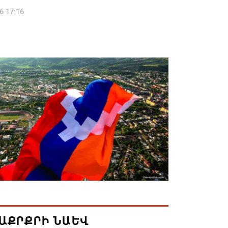
6 17:16
 սահմանապահ զորքերի
կությունն այցելել է Լիտվայի
ետություն
6 16:57
 Բ-ի և եպիսկոպոսների գործով
րն ինքնաբացարկ է հայտնել
6 16:55
ան, Սաուդյան Արաբիան և Պակիստանը
ան դաշինք ստեղծելու մասին
յնագիր են ստորագրել
6 16:43
ԱՔՐՔՐԻ ՆԱԵՎ