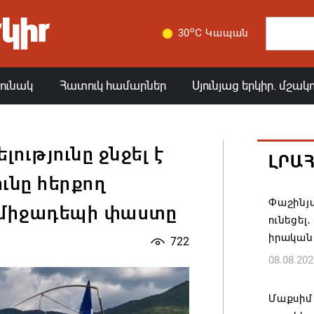
o
30
C Կապան
յունակ
Հատուկ համարներ
Սյունյաց երկիր. մշակ
ւթյունը ջնջել է
ԼՐԱ
ւնը հերքող
Փաշինյա
 միջադեպի փաստը
ունեցել
իրական
722
08.08.202
Մաքսիմ 