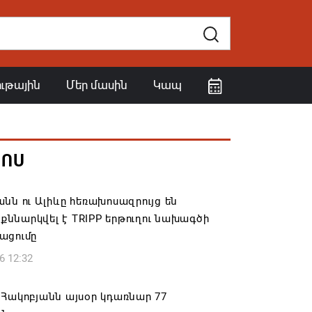
ութային
Մեր մասին
Կապ
ՀՈՍ
նն ու Ալիևը հեռախոսազրույց են
․ քննարկվել է TRIPP երթուղու նախագծի
ացումը
6 12:32
Հակոբյանն այսօր կդառնար 77