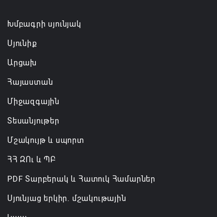
ռազմական դաշինք ստեղծելու մասին
համաձայնագիր են ստորագրել
Խմբագրի սյունյակ
07.08.2026 16:43
Սյունիք
Արցախ
Հայաստան
Միջազգային
Տեսանյութեր
Մշակույթ և սպորտ
ՀՀ ԶՈւ և ՊԲ
PDF Տարբերակ և Հատուկ Համարներ
Սյունյաց երկիր. մշակութային