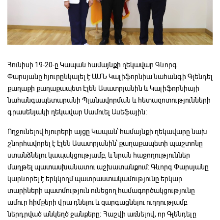
Հունիսի 19-20-ը Կապան համայնքի ղեկավար Գևորգ
Փարսյանը հյուրընկալել է ԱՄՆ Կալիֆորնիա նահանգի Գլենդել
քաղաքի քաղաքապետ Էլեն Ասատրյանին և Կալիֆորնիայի
նահանգապետարանի Պլանավորման և հետազոտությունների
գրասենյակի ղեկավար Սամուել Ասեֆային։
Ողջունելով հյուրերի այցը Կապան՝ համայնքի ղեկավարը նախ
շնորհավորել է Էլեն Ասատրյանին՝ քաղաքապետի պաշտոնը
ստանձնելու կապակցությամբ, և նրան հաջողություններ
մաղթել պատասխանատու աշխատանքում: Գևորգ Փարսյանը
կարևորել է երկկողմ պատրաստակամությունը երկար
տարիների պատմություն ունեցող համագործակցությունը
ամուր հիմքերի վրա դնելու և զարգացնելու ուղղությամբ
ներդրված անկեղծ ջանքերը։ Հաշվի առնելով, որ Գլենդելը