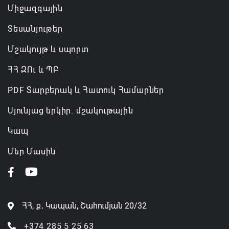
Միջազգային
Տեսանյութեր
Մշակույթ և սպորտ
ՀՀ ԶՈւ և ՊԲ
PDF Տարբերակ և Հատուկ Համարներ
Սյունյաց երկիր. մշակութային
Կապ
Մեր Մասին
ՀՀ, ք․ Կապան, Շահումյան 20/32
+374 285 5 25 63