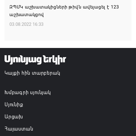
ԶՊՄԿ աշխատակիցների թիվն ավելացել է 123
07.08.2026 11:50
աշխատակցով
Ավարտվեց Սյունիքի մարզի շախմատի
03.08.2022 16:33
տղամարդկանց 26-րդ առաջնությունը
07.08.2026 11:42
Իրանը չի տրվի ճնշման․ Մոհամադ Բաղեր
07.08.2026 11:25
Կայքի հին տարբերակ
Խմբագրի սյունյակ
Սյունիք
Արցախ
Հայաստան