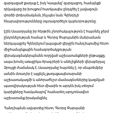
զարգացած քաղաք է, իսկ Կապանը՝ զարգացող, համայնքի
ղեկավարը իր խոսքում հատկապես ընդգծել է լավագույն
փորձի փոխանակման, ինչպես նաև Գլենդելի
հնարավորությունները օգտագործելու կարևորությունը։
էլեն Ասատրյանը իր հերթին շնորհակալություն է հայտնել ջերմ
ընդունելության համար և Գևորգ Փարսյանին մանրամասն
ներկայացրել Գլենդելում կայացած վերջին հանդիպումից հետո
միջհամայնքային համագործակցության
վերակազմակերպմանն ուղղված աշխատանքների ընթացքը,
ապա խոսել առաջիկա ծրագրերի և անելիքների վերաբերյալ:
Զրույցի ժամանակ Է․Ասատրյանը հայտնել է, որ սեպտեմբեր
ամսին մտադիր է այցելել քաղաքապետարանի
աշխատակազմի և անհրաժեշտ մասնագետներից կազմված
պատվիրակության հետ միասին ու արդեն իսկ տեղում
կարիքները հասկանալով՝ համատեղ արդյունավետ
աշխատանք իրականցնել:
Հանդիպման ավարտից հետո, Գևորգ Փարսյանի