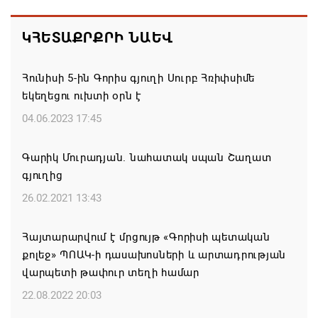
07.08.2026 12:11
ԿՀԵՏԱՔՐՔՐԻ ՆԱԵՎ
«Միասնության թևեր» կուսակցության
հայտարարությունը․ «Պահանջում ենք
Հունիսի 5-ին Գորիս գյուղի Սուրբ Հռիփսիմե
դադարեցնել Եկեղեցու նկատմամբ քաղաքական
եկեղեցու ուխտի օրն է
ճնշումն ու քրեական հետապնդման
գործիքավորումը»
04.06.2023 17:45
07.08.2026 11:59
Գարիկ Մուրադյան. նահատակ սպան Շաղատ
գյուղից
Եկեղեցու հեղինակության և նրա հոգևոր
առաքելության դեմ ուղղված ՀՀ
26.02.2021 13:43
իշխանությունների գործողությունները
հակասահմանադրական են. ՀՅԴ Բյուրո
Հայտարարվում է մրցույթ «Գորիսի պետական
քոլեջ» ՊՈԱԿ-ի դասախոսների և արտադրության
07.08.2026 11:52
վարպետի թափուր տեղի համար
ՀԲԸՄ-ն կոչ է անում կասեցնել Կաթողիկոսի եւ վեց
22.08.2022 20:03
եպիսկոպոսների նկատմամբ քրվարույթը