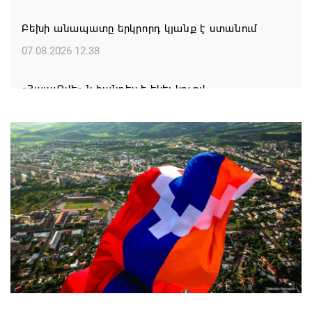
Բեխի անապատը երկրորդ կյանք է ստանում
07.08.2026 12:38
«ՀայաՔվե»-ն հանդես է եկել կոչով
07.08.2026 12:28
Շարունակվում են պաշտպանության նախարարի
առաջին տեղակալ, ԳՇ պետ, գեներալ-լեյտենանտ
Էդվարդ Ասրյանի հանդիպումները ժամկետային
զինծառայող ջոկերի հրամանատարների և
դիրքերի ավագների հետ
07.08.2026 12:13
ԵԱՏՄ խորհրդի նիստում Փաշինյանը
փաստաթղթեր է ստորագրել