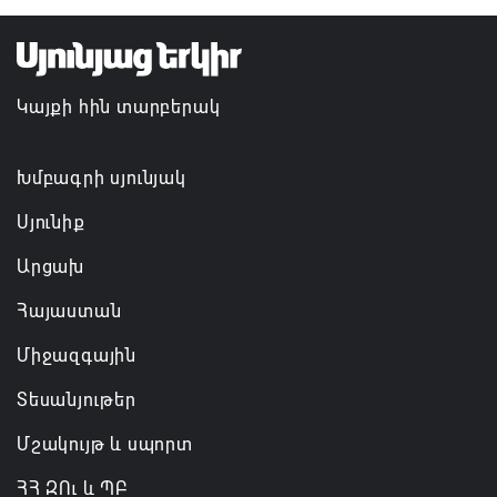
է թե՛ երկրի ներսում ազգային համերաշխության
պահպանման, թե՛ արտաքին ճակատում հայ
ժողովրդի շահերի պաշտպանության գործը
Կայքի հին տարբերակ
06.08.2026 14:18
Անդրանիկ Սիմոնյանը վերանշանակվել է ԱԱԾ
Խմբագրի սյունյակ
տնօրեն, իսկ նրա տեղակալ Արամ Հակոբյանն
Սյունիք
ազատվել է պաշտոնից
Արցախ
06.08.2026 14:16
Հայաստան
Կառավարությունը փոխում է երեք
Միջազգային
նախարարությունների անվանումները
06.08.2026 12:45
Տեսանյութեր
Մշակույթ և սպորտ
ՀՀ ԶՈւ և ՊԲ