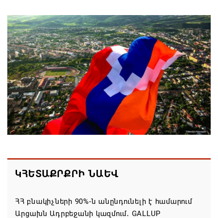
զբոսաշրջիկներին հետ պահել Հայաստան
այցելելուց․ Մատվիենկո
06.08.2026 20:30
ՌԴ–ն ՀՀ–ից երկաթուղու կոնցեսիոն
կառավարման մասին պաշտոնական դիմում չի
ստացել. Օվերչուկ
06.08.2026 19:03
Հայաստանյայց Առաքելական Եկեղեցու
առաջնորդը կկանգնի դատարանի առջև՝
կառավարության հետ խորացող
հակամարտության պատճառով․ Reuters-ի
ԿՀԵՏԱՔՐՔՐԻ ՆԱԵՎ
արձագանքը
06.08.2026 18:41
ՀՀ բնակիչների 90%-ն անընդունելի է համարում
Արցախն Ադրբեջանի կազմում․ GALLUP