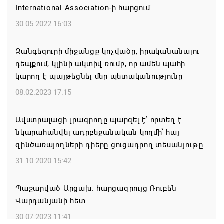
Ռուսաստանից Ադրբեջանի տարածքով
International Association-ի հարցում
Հայաստան է ուղարկվել ցորենով բեռնված 14
30.05.2022 16:03
վագոն
06.08.2026 17:52
Զանգեզուրի միջանցք կոչվածը, իրականանալու
դեպքում, կլինի ակտիվ ռումբ, որ ամեն պահի
«Հայաստան» խմբակցությունը ևս մասնակցելու է
կարող է պայթեցնել մեր պետականությունը
դատավարությանը՝ ի աջակցություն Ամենայն
08.02.2023 17:15
Հայոց կաթողիկոսի և սրբազանների. Աննա
Գրիգորյան
Ավստրալացի լրագրողը պարզել է՝ որտեղ է
06.08.2026 17:04
նկարահանվել ադրբեջանական կողմի՝ հայ
զինծառայողների դիերը ցուցադրող տեսանյութը
Քրիստիննե Գրիգորյանը վերանշանակվել է
31.10.2020 15:42
Արտաքին հետախուզության ծառայության պետի
պաշտոնում
Պաշարված Արցախ. հարցազրույց Ռուբեն
06.08.2026 14:21
Վարդանյանի հետ
30.07.2023 11:41
Հայաստանի ներկայիս իշխանությունը ձախողում