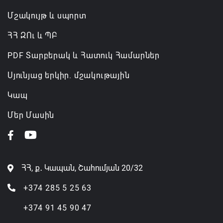
Մշակույթ և սպորտ
ՀՀ ԶՈւ և ՊԲ
PDF Տարբերակ և Հատուկ Համարներ
Սյունյաց երկիր. մշակութային
Կապ
Մեր Մասին
ՀՀ, ք․ Կապան, Շահումյան 20/32
+374 285 5 25 63
+374 91 45 90 47