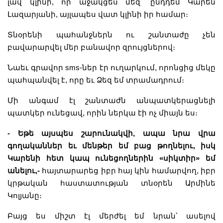
լավ կլինի, որ աջակցես մեզ՝ ընդդեմ Կարեն
Լազարյանի, այլապես վատ կլինի իր համար։
Տնօրենի պահանջներն ու շանտաժը չեն
բավարարվել մեր բանավոր զրույցներով։
Նաեւ գրավոր sms-ներ էր ուղարկում, որոնցից մեկը
պահպանվել է, որը եւ Ձեզ եմ տրամադրում։
Մի անգամ էլ շանտաժն անպատկերացնելի
պատկեր ունեցավ, որին ներկա էի ոչ միայն ես։
- Եթե այսպես շարունակվի, ապա նրա վրա
գողականներ եւ մենթեր եմ բաց թողնելու, իսկ
Կարենի հետ կապ ունեցողներին «սիկտիր» եմ
անելու,-
հայտարարեց իբր հայ կին համարվող, իբր
կրթական հաստատության տնօրեն Արմինե
Կոլյանը։
Բայց ես միշտ էլ մերժել եմ նրան՝ ասելով