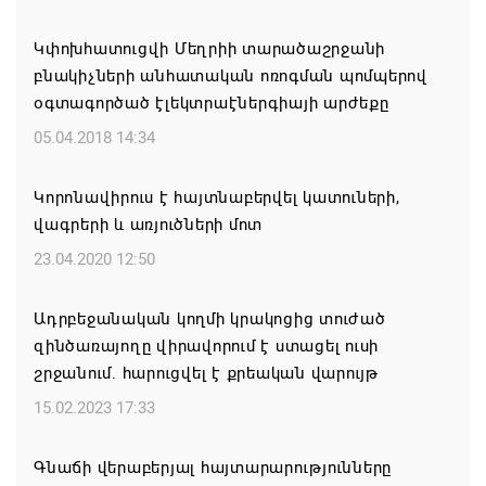
08.08.2026 00:22
Կփոխհատուցվի Մեղրիի տարածաշրջանի
բնակիչների անհատական ոռոգման պոմպերով
Միասնական աղոթք և Ամենայն Հայոց
օգտագործած էլեկտրաէներգիայի արժեքը
Կաթողիկոսի հայրապետական պատգամը
Միածնաէջ Մայր Տաճարում
05.04.2018 14:34
07.08.2026 19:50
Կորոնավիրուս է հայտնաբերվել կատուների,
վագրերի և առյուծների մոտ
Ժամանակակից Բելառուսին պակասում է այն
կառավարման համակարգը, որը կար խորհրդային
23.04.2020 12:50
ժամանակներում, հայտարարել է Ալեքսանդր
Լուկաշենկոն
Ադրբեջանական կողմի կրակոցից տուժած
զինծառայողը վիրավորում է ստացել ուսի
07.08.2026 17:16
շրջանում. հարուցվել է քրեական վարույթ
ՀՀ ԱԱԾ սահմանապահ զորքերի
15.02.2023 17:33
պատվիրակությունն այցելել է Լիտվայի
Հանրապետություն
Գնաճի վերաբերյալ հայտարարությունները