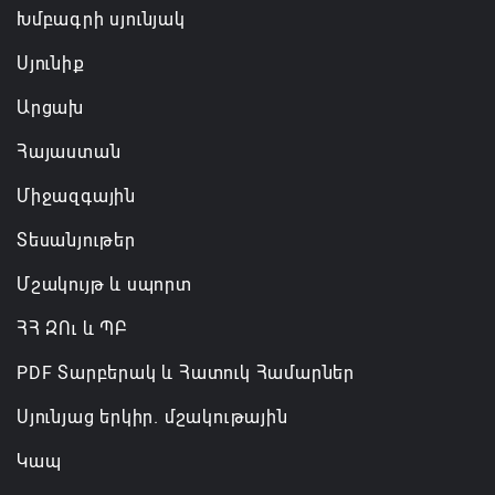
Խմբագրի սյունյակ
Սյունիք
Արցախ
Հայաստան
Միջազգային
Տեսանյութեր
Մշակույթ և սպորտ
ՀՀ ԶՈւ և ՊԲ
PDF Տարբերակ և Հատուկ Համարներ
Սյունյաց երկիր. մշակութային
Կապ