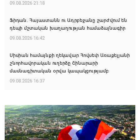
09.08.2026 21:18
Ֆիդան. Հայաստանն ու Ադրբեջանը շարժվում են
դեպի մշտական խաղաղության համաձայնագիր
09.08.2026 16:42
Սիսիան համայնքի ղեկավար Հովսեփ Առաքելյանի
շնորհավորական ուղերձը Շինարարի
մասնագիտական օրվա կապակցությամբ
09.08.2026 16:37
Քաջարանցի ուսանողները ճանաչողական այց
կատարեցին Զանգեզուրի պղնձամոլիբդենային
կոմբինատի հանքավայր
09.08.2026 16:29