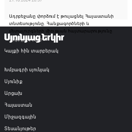
«Հրապարակ». Մեղրին կարեւոր է` չի կարելի
Ադրբեջանը փորձում է թուլացնել Հայաստանի
«պռավալ տալ»
տնտեսությունը. Հանքագործների և
06.08.2026 10:57
մետալուրգների միության հայտարարությունը
31.01.2024 14:57
Իրավունք չունեն իրենց վիրավորվածությունը
Կայքի հին տարբերակ
ցույց տալ
06.08.2026 10:56
Խմբագրի սյունյակ
Սյունիք
Արցախ
Հայաստան
Միջազգային
Տեսանյութեր