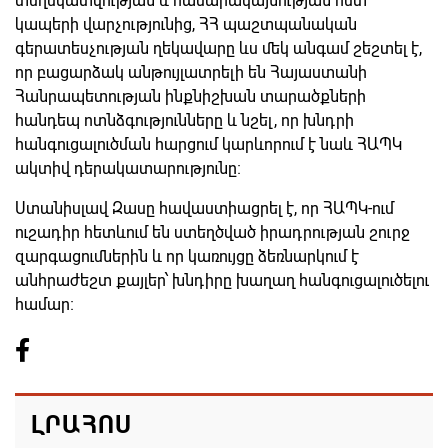
տեղեկատվության և հասարակայնության հետ
կապերի վարչությունից, ՀՀ պաշտպանական
գերատեսչության ղեկավարը ևս մեկ անգամ շեշտել է,
որ բացարձակ անթույլատրելի են Հայաստանի
Հանրապետության ինքնիշխան տարածքների
հանդեպ ոտնձգությունները և նշել, որ խնդրի
հանգուցալուծման հարցում կարևորում է նաև ՀԱՊԿ
ակտիվ դերակատարությունը։
Ստանիսլավ Զասը հավաստիացրել է, որ ՀԱՊԿ-ում
ուշադիր հետևում են ստեղծված իրադրության շուրջ
զարգացումներին և որ կառույցը ձեռնարկում է
անհրաժեշտ քայլեր՝ խնդիրը խաղաղ հանգուցալուծելու
համար։
ԼՐԱՀՈՍ