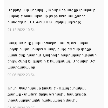
կշարունակվի. Օվերչուկ
Ադրբեջանի կողմից Լաչինի միջանցքի փակումը
06.08.2026 12:08
կարող է հումանիտար լուրջ հետևանքների
հանգեցնել. ՄԱԿ-ում ՄԹ ներկայացուցիչ
Մեկնարկել է «Շուկայի զարգացող ՓՄՁ
դերակատարների» աջակցության մրցութային
21.12.2022 10:54
հայտադիմումների ընդունումը
Հակված ենք լավատեսորեն նայել ռուսական
06.08.2026 12:05
կողմի հայտարարությանը, բայց եթե մի փոքր
սառն ենք դատում, Լավրովի հայտարարությունը
Կապան քաղաքում ավարտին է հասցվել
երկու ձևով էլ կարելի է հասկանալ. Արցախի ԱԺ
համայնքապետարանի պատվիրատվությամբ
պատգամավոր
իրականացված ևս մեկ ծրագիր
09.06.2022 23:54
06.08.2026 11:58
Նիկոլ Փաշինյանը խոսել է «Ակադեմիական
Ինչո՞ւ է Հաջիևն ավելի վստահ, քան Փաշինյանը․
քաղաք» տանող երկաթուղային հանգույցի,
Սուրեն Սուրենյանց
տրանսպորտային համակարգի մասին
06.08.2026 11:57
21.10.2024 20:37