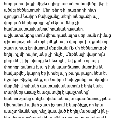
հարկահավաքի միջեւ սկիզբ առած բանավեճը վեր է
ածվել ծեծկռտուքի: Մեր թերթի լրագրողի հետ
զրույցում Նաիրի Բախշյանը տեղի ունեցածի այլ
վարկած ներկայացրեց՝ «Այդ ամենը չի
համապատասխանում իրականությանը,
աշխատանքից տուն վերադառնալիս մեր տան դիմաց
դիտողություն եմ արել մեքենայի վարորդին, քանի որ
շատ արագ էր վարում մեքենան: Ոչ մի ծեծկռտուք չի
եղել, ոչ մի հայհոյանք չի հնչել: Մեքենայի վարորդն
ընդունել է իր սխալը եւ հեռացել: Եվ քանի որ այդ
փողոցը բանուկ է, այդ իսկ պատճառով մարդիկ են
հավաքվել, կարող եք խոսել այդ քաղաքացու հետ եւ
ճշտել»: Հիշեցնենք, որ Նաիրի Բախշյանը հարկային
մարմնի Սիսիանի պատասխանատուն է եղել նաեւ
տարիներ առաջ եւ ազատվել է պաշտոնից՝
հանրությանը մինչեւ հիմա անհայտ պատճառով, թեեւ
Սիսիանում ավելի շատ իշխում է կարծիքը, որ նրա
պաշտոնանկությունը կապված է եղել մաքսային ինչ-
ինչ մութ գործարքի հետ: Հենց այդ հանգամանքով է