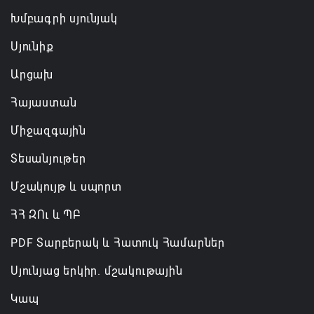
Խմբագրի սյունյակ
Սյունիք
Արցախ
Հայաստան
Միջազգային
Տեսանյութեր
Մշակույթ և սպորտ
ՀՀ ԶՈւ և ՊԲ
PDF Տարբերակ և Հատուկ Համարներ
Սյունյաց երկիր. մշակութային
Կապ