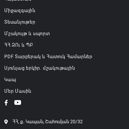
Միջազգային
Տեսանյութեր
Մշակույթ և սպորտ
ՀՀ ԶՈւ և ՊԲ
PDF Տարբերակ և Հատուկ Համարներ
Սյունյաց երկիր. մշակութային
Կապ
Մեր Մասին
ՀՀ, ք․ Կապան, Շահումյան 20/32