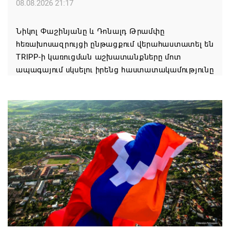
08.08.2026 21:17
Նիկոլ Փաշինյանը և Դոնալդ Թրամփը
հեռախոսազրույցի ընթացքում վերահաստատել են
TRIPP-ի կառուցման աշխատանքները մոտ
ապագայում սկսելու իրենց հաստատակամությունը
08.08.2026 21:12
Փաշինյանն ու Ալիևը հեռախոսազրույց են ունեցել․
քննարկվել է TRIPP երթուղու նախագծի
իրականացումը
08.08.2026 12:32
Մաքսիմ Հակոբյանն այսօր կդառնար 77
տարեկան
08.08.2026 09:40