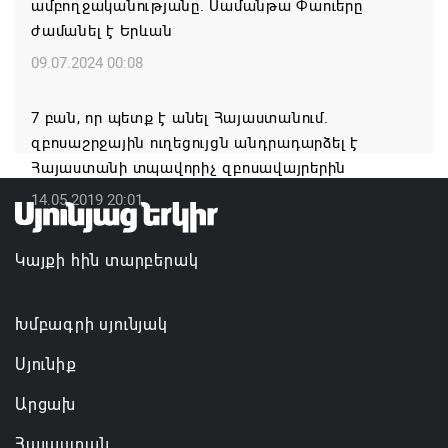
ամբողջականությանը. Սամանթա Փաուերը
ՀՀ ԱԱԾ սահմանապահ զորքերի
ժամանել է Երևան
պատվիրակությունն այցելել է Լիտվայի
Հանրապետություն
09.07.2024 00:08
07.08.2026 16:57
7 բան, որ պետք է անել Հայաստանում.
զբոսաշրջային ուղեցույցն անդրադարձել է
Գարեգին Բ-ի և եպիսկոպոսների գործով
Հայաստանի տպավորիչ զբոսավայրերին
դատավորն ինքնաբացարկ է հայտնել
14.05.2019 20:01
07.08.2026 16:55
Կայքի հին տարբերակ
Թուրքիան, Սաուդյան Արաբիան և Պակիստանը
ռազմական դաշինք ստեղծելու մասին
համաձայնագիր են ստորագրել
Խմբագրի սյունյակ
07.08.2026 16:43
Սյունիք
Արցախ
Հայաստան