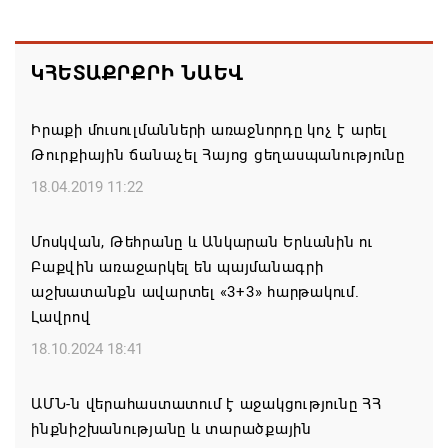
Եկեղեցիների համաշխարհային խորհուրդը
մտահոգություն է հայտնել Եկեղեցու շուրջ
ԿՀԵՏԱՔՐՔՐԻ ՆԱԵՎ
ստեղծված իրավիճակի հետ կապված
08.08.2026 00:22
Իրաքի մուսուլմանների առաջնորդը կոչ է արել
Թուրքիային ճանաչել Հայոց ցեղասպանությունը
Միասնական աղոթք և Ամենայն Հայոց
Կաթողիկոսի հայրապետական պատգամը
18.04.2019 11:22
Միածնաէջ Մայր Տաճարում
Մոսկվան, Թեհրանը և Անկարան Երևանին ու
07.08.2026 19:50
Բաքվին առաջարկել են պայմանագրի
աշխատանքն ավարտել «3+3» հարթակում.
Ժամանակակից Բելառուսին պակասում է այն
Լավրով
կառավարման համակարգը, որը կար խորհրդային
ժամանակներում, հայտարարել է Ալեքսանդր
18.10.2024 18:41
Լուկաշենկոն
ԱՄՆ-ն վերահաստատում է աջակցությունը ՀՀ
07.08.2026 17:16
ինքնիշխանությանը և տարածքային