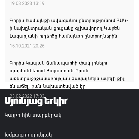
19.08.2023 13:19
07.08.2026 16:09
Գորիս համայնքի ավագանու ընտրությունում ՀԱԿ-
Ռուսաստանի բանակը «Իսկանդերով» հարվածել է
ի նախընտրական ցուցակը գլխավորող Կարեն
ուկրաինական գնացքին
Լազարյանի ուղերձը համայնքի ընտրողներին
07.08.2026 14:32
15.10.2021 20:26
TRIP ծրագրով 120 մլն եվրո ներդրում՝
Գորիս-Կապան ճանապարհի փակ լինելու
Հայաստանի մի շարք զբոսաշրջային
պայմաններում Հայաստան-Իրան
կլաստերների զարգացման համար
առևտրաշրջանառության ծավալներն ավելի քիչ
07.08.2026 13:49
են աճել, քան նախատեսված էր
23.02.2022 17:33
Այս օրը պատմության մեջ կարձանագրվի որպես
ամոթի ու դավաճանության օր․ ՌԴ և Նոր
Կայքի հին տարբերակ
Նախիջևանի հայոց թեմ
07.08.2026 12:50
Խմբագրի սյունյակ