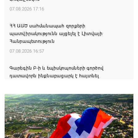
07.08.2026 17:16
ՀՀ ԱԱԾ սահմանապահ զորքերի
պատվիրակությունն այցելել է Լիտվայի
Հանրապետություն
07.08.2026 16:57
Գարեգին Բ-ի և եպիսկոպոսների գործով
դատավորն ինքնաբացարկ է հայտնել
07.08.2026 16:55
Թուրքիան, Սաուդյան Արաբիան և Պակիստանը
ռազմական դաշինք ստեղծելու մասին
համաձայնագիր են ստորագրել
07.08.2026 16:43