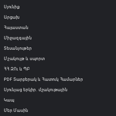
Սյունիք
Արցախ
Հայաստան
Միջազգային
Տեսանյութեր
Մշակույթ և սպորտ
ՀՀ ԶՈւ և ՊԲ
PDF Տարբերակ և Հատուկ Համարներ
Սյունյաց երկիր. մշակութային
Կապ
Մեր Մասին