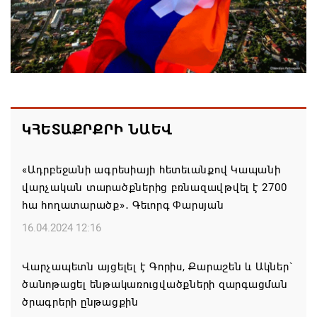
Հայ ժողովուրդն է ընտրում Հայոց Հայրապետին և
հեռացնելու ընթացակարգ չկա
07.08.2026 16:39
Կաթողիկոսի և 6 եպիսկոպոսի գործով դատական
նիստը կանցկացվի դռնփակ
ԿՀԵՏԱՔՐՔՐԻ ՆԱԵՎ
07.08.2026 16:34
«Ադրբեջանի ագրեսիայի հետեւանքով Կապանի
ՀՐԱՎԻՐՈՒՄ ԵՆՔ ՄԻԱՍԻՆ ՆՇԵԼՈՒ ՏԱՇՏՈՒՆ
վարչական տարածքներից բռնազավթվել է 2700
ԲՆԱԿԱՎԱՅՐԻ ՕՐԸ
հա հողատարածք»․ Գեւորգ Փարսյան
07.08.2026 16:21
16.04.2024 12:16
Կապան համայնքի ղեկավար Գևորգ Փարսյանի
Վարչապետն այցելել է Գորիս, Քարաշեն և Ակներ`
նախաձեռնությամբ ճանապարհաշինական
ծանոթացել ենթակառուցվածքների զարգացման
մեծածավալ աշխատանքներ՝ գյուղական
ծրագրերի ընթացքին
բնակավայրերում