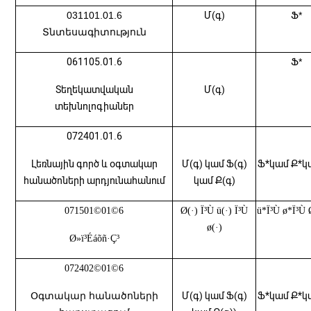
031101
.
01
.6
Մ(գ)
Ֆ*
Տնտեսագիտություն
061105.01.6
Ֆ*
Տեղեկատվական
Մ(գ)
տեխնոլոգիաներ
072401.01.6
Լեռնային գործ և օգտակար
Մ(գ) կամ Ֆ(գ)
Ֆ*կամ Ք*կ
հանածոների արդյունահանում
կամ Ք(գ)
071501©01©6
Ø(·) Ï³Ù ü(·) Ï³Ù
ü*Ï³Ù ø*Ï³Ù
ø(·)
Ø»ï³Éáõñ·Ç³
072402©01©6
Օգտակար հանածոների
Մ(գ) կամ Ֆ(գ)
Ֆ*կամ Ք*կ