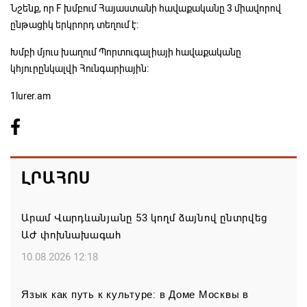
Նշենք, որ F խմբում Հայաստանի հավաքականը 3 միավորով
ընթացիկ երկրորդ տեղում է։
Խմբի մյուս խաղում Պորտուգալիայի հավաքականը
կհյուրընկալվի Հունգարիային։
1lurer.am
ԼՐԱՀՈՍ
Արամ Վարդևանյանը 53 կողմ ձայնով ընտրվեց
ԱԺ փոխնախագահ
10.08.2026 12:18
Язык как путь к культуре: в Доме Москвы в