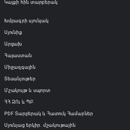
Կայքի հին տարբերակ
Խմբագրի սյունյակ
Սյունիք
Արցախ
Հայաստան
Միջազգային
Տեսանյութեր
Մշակույթ և սպորտ
ՀՀ ԶՈւ և ՊԲ
PDF Տարբերակ և Հատուկ Համարներ
Սյունյաց երկիր. մշակութային