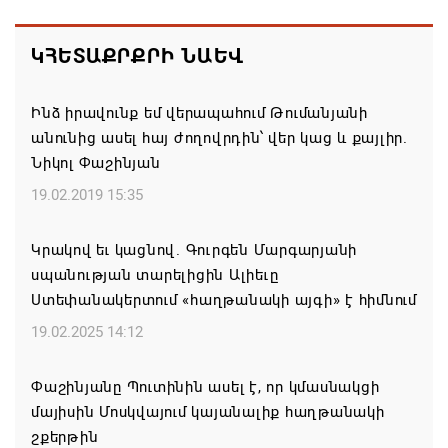
Եկեղեցիների համաշխարհային խորհուրդը
մտահոգություն է հայտնել Եկեղեցու շուրջ
ԿՀԵՏԱՔՐՔՐԻ ՆԱԵՎ
ստեղծված իրավիճակի հետ կապված
08.08.2026 00:22
Ինձ իրավունք եմ վերապահում Թումանյանի
անունից ասել հայ ժողովրդին՝ վեր կաց և քայլիր.
Միասնական աղոթք և Ամենայն Հայոց
Նիկոլ Փաշինյան
Կաթողիկոսի հայրապետական պատգամը
Միածնաէջ Մայր Տաճարում
19.02.2019 15:35
07.08.2026 19:50
Կրակով եւ կացնով. Գուրգեն Մարգարյանի
սպանության տարելիցին Ալիեւը
Ժամանակակից Բելառուսին պակասում է այն
Ստեփանակերտում «հաղթանակի այգի» է հիմնում
կառավարման համակարգը, որը կար խորհրդային
ժամանակներում, հայտարարել է Ալեքսանդր
19.02.2025 14:12
Լուկաշենկոն
Փաշինյանը Պուտինին ասել է, որ կմասնակցի
07.08.2026 17:16
մայիսին Մոսկվայում կայանալիք հաղթանակի
շքերթին
ՀՀ ԱԱԾ սահմանապահ զորքերի