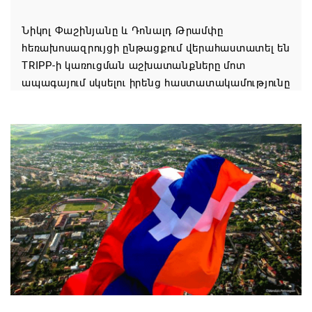
Նիկոլ Փաշինյանը և Դոնալդ Թրամփը
հեռախոսազրույցի ընթացքում վերահաստատել են
TRIPP-ի կառուցման աշխատանքները մոտ
ապագայում սկսելու իրենց հաստատակամությունը
08.08.2026 21:12
Փաշինյանն ու Ալիևը հեռախոսազրույց են ունեցել․
քննարկվել է TRIPP երթուղու նախագծի
իրականացումը
08.08.2026 12:32
Մաքսիմ Հակոբյանն այսօր կդառնար 77
տարեկան
08.08.2026 09:40