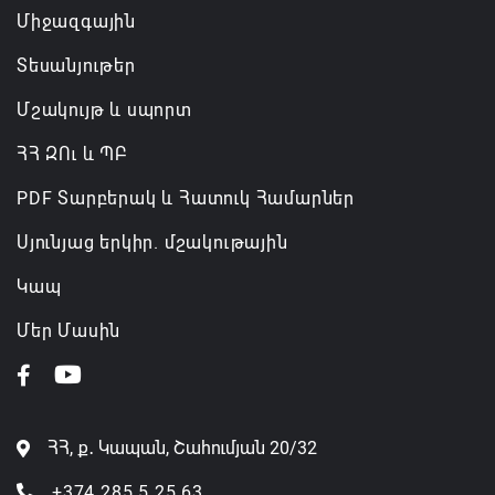
Միջազգային
Տեսանյութեր
Մշակույթ և սպորտ
ՀՀ ԶՈւ և ՊԲ
PDF Տարբերակ և Հատուկ Համարներ
Սյունյաց երկիր. մշակութային
Կապ
Մեր Մասին
ՀՀ, ք․ Կապան, Շահումյան 20/32
+374 285 5 25 63