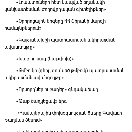
· «Լուսատուների հետ կապված եղանակի
կանխատեսման ժողովրդական գիտելիքներ»
· «Օրորոցային երգերը ՀՀ Շիրակի մարզի
համայնքներում»
· «Գաթանախշի պատրաստման և կիրառման
ավանդույթը»
· «Խաբ ու խազ (կաթփոխ)»
· «Թմբուկի (դհոլ, գոս՝ մեծ թմբուկ) պատրաստման
և կիրառման ավանդույթը»
· «Որսորդներ ու բադեր» գնդակախաղ
· «Թաք ծաղկեցավ» երգ
· «Համայնքային փոխօգնության ձևերը Գավառի
թաղման ծեսում»
· «Կանեփով քուֆթայի պատրաստումը և