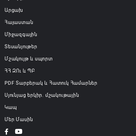
Արցախ
Հայաստան
Միջազգային
Տեսանյութեր
Մշակույթ և սպորտ
ՀՀ ԶՈւ և ՊԲ
PDF Տարբերակ և Հատուկ Համարներ
Սյունյաց երկիր. մշակութային
Կապ
Մեր Մասին