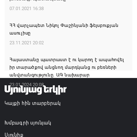
07.01.2021 16:38
Կաթողիկոսի և 6 եպիսկոպոսի գործով դատական
նիստը կանցկացվի դռնփակ
ՀՀ վարչապետ Նիկոլ Փաշինյանի ֆեյսբուքյան
07.08.2026 16:34
ասուլիսը
23.11.2021 20:02
ՀՐԱՎԻՐՈՒՄ ԵՆՔ ՄԻԱՍԻՆ ՆՇԵԼՈՒ ՏԱՇՏՈՒՆ
ԲՆԱԿԱՎԱՅՐԻ ՕՐԸ
Հայաստանը պատրաստ է ու կարող է ապահովել
07.08.2026 16:21
իր տարածքով անցնող մարդկանց ու բեռների
անվտանգությունը. ԱԳ նախարար
Կապան համայնքի ղեկավար Գևորգ Փարսյանի
23.01.2024 20:08
նախաձեռնությամբ ճանապարհաշինական
մեծածավալ աշխատանքներ՝ գյուղական
Կայքի հին տարբերակ
բնակավայրերում
07.08.2026 16:09
Խմբագրի սյունյակ
Սյունիք