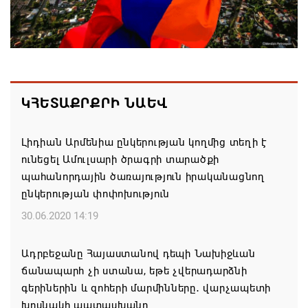
պատվիրակությունն այցելել է Լիտվայի
Հանրապետություն
07.08.2026 16:57
Գարեգին Բ-ի և եպիսկոպոսների գործով
ԿՀԵՏԱՔՐՔՐԻ ՆԱԵՎ
դատավորն ինքնաբացարկ է հայտնել
07.08.2026 16:55
Լիդիան Արմենիա ընկերության կողմից տեղի է
ունեցել Ամուլսարի ծրագրի տարածքի
Թուրքիան, Սաուդյան Արաբիան և Պակիստանը
պահանորդային ծառայություն իրականացնող
ռազմական դաշինք ստեղծելու մասին
ընկերության փոփոխություն
համաձայնագիր են ստորագրել
30.06.2020 14:19
07.08.2026 16:43
Ադրբեջանը Հայաստանով դեպի Նախիջևան
Հայ ժողովուրդն է ընտրում Հայոց Հայրապետին և
ճանապարհ չի ստանա, եթե չվերադարձնի
հեռացնելու ընթացակարգ չկա
գերիներին և զոհերի մարմինները․ վարչապետի
07.08.2026 16:39
խոսնակի պատասխանը