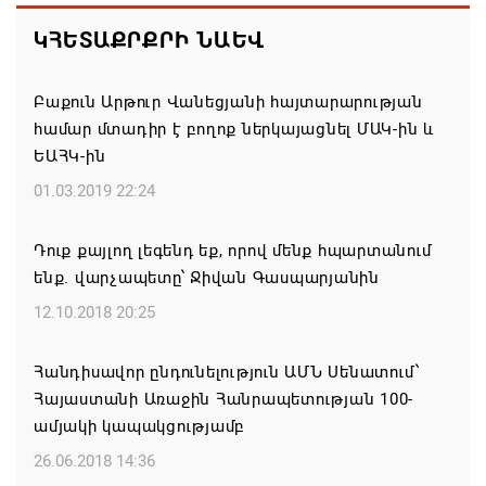
մտահոգություն է հայտնել Եկեղեցու շուրջ
ԿՀԵՏԱՔՐՔՐԻ ՆԱԵՎ
ստեղծված իրավիճակի հետ կապված
08.08.2026 00:22
Բաքուն Արթուր Վանեցյանի հայտարարության
համար մտադիր է բողոք ներկայացնել ՄԱԿ-ին և
Միասնական աղոթք և Ամենայն Հայոց
ԵԱՀԿ-ին
Կաթողիկոսի հայրապետական պատգամը
Միածնաէջ Մայր Տաճարում
01.03.2019 22:24
07.08.2026 19:50
Դուք քայլող լեգենդ եք, որով մենք հպարտանում
ենք. վարչապետը՝ Ջիվան Գասպարյանին
Ժամանակակից Բելառուսին պակասում է այն
կառավարման համակարգը, որը կար խորհրդային
12.10.2018 20:25
ժամանակներում, հայտարարել է Ալեքսանդր
Լուկաշենկոն
Հանդիսավոր ընդունելություն ԱՄՆ Սենատում՝
Հայաստանի Առաջին Հանրապետության 100-
07.08.2026 17:16
ամյակի կապակցությամբ
ՀՀ ԱԱԾ սահմանապահ զորքերի
26.06.2018 14:36