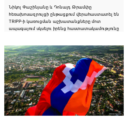
Նիկոլ Փաշինյանը և Դոնալդ Թրամփը
հեռախոսազրույցի ընթացքում վերահաստատել են
TRIPP-ի կառուցման աշխատանքները մոտ
ապագայում սկսելու իրենց հաստատակամությունը
08.08.2026 21:12
Փաշինյանն ու Ալիևը հեռախոսազրույց են ունեցել․
քննարկվել է TRIPP երթուղու նախագծի
իրականացումը
08.08.2026 12:32
Մաքսիմ Հակոբյանն այսօր կդառնար 77
տարեկան
08.08.2026 09:40
Եկեղեցիների համաշխարհային խորհուրդը