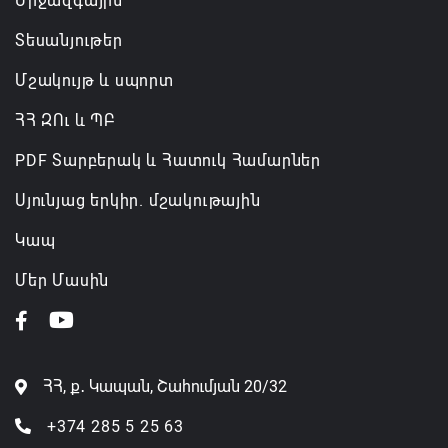
Միջազգային
Տեսանյութեր
Մշակույթ և սպորտ
ՀՀ ԶՈւ և ՊԲ
PDF Տարբերակ և Հատուկ Համարներ
Սյունյաց երկիր. մշակութային
Կապ
Մեր Մասին
ՀՀ, ք․ Կապան, Շահումյան 20/32
+374 285 5 25 63