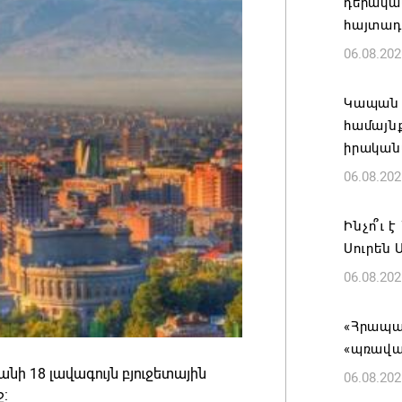
դերակա
հայտադի
06.08.202
Կապան 
համայն
իրական
06.08.202
Ինչո՞ւ 
Սուրեն 
06.08.202
«Հրապար
«պռավա
նի 18 լավագույն բյուջետային
06.08.202
ջ: