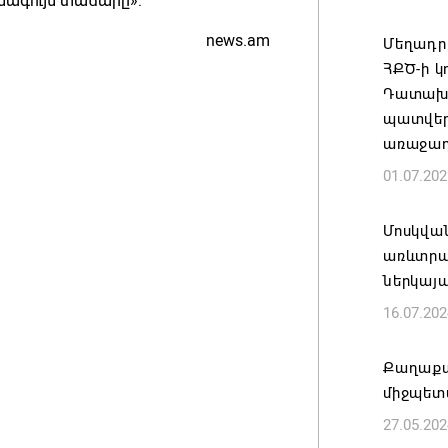
նագույն տաճարը»:
05.08.202
news.am
Մեղադրա
ՀՔԾ-ի կ
Ռուսաս
Դատախա
տարվա ա
պատվերի
ով
առաջադ
05.08.202
01.07.202
Բաքուն 
Մոսկվան
Հայաստ
առևտրայ
05.08.202
ներկայա
16.07.202
Ձերբակա
գրուպի»
Քաղաքա
05.08.202
միջպետ
27.05.202