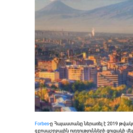
Forbes
-ը Հայաստանը ներառել է 2019 թվակա
զբոսաշրջային ուղղությունների ցուցակի մե