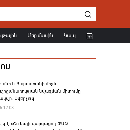
ութային
Մեր մասին
Կապ
ՀՈՍ
տանի և Հայաստանի միջև
շրջանառության նվազման միտումը
ակվի. Օվերչուկ
6 12:08
ել է «Շուկայի զարգացող ՓՄՁ