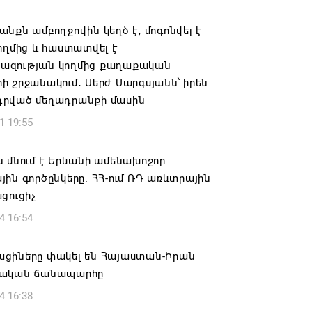
6 19:11
նքն ամբողջովին կեղծ է, մոգոնվել է
ողմից և հաստատվել է
տանի նավթագազային եկամուտները
զության կողմից քաղաքական
ռաջին յոթ ամիսներին նվազել են 17%-
 շրջանակում․ Սերժ Սարգսյանն՝ իրեն
րված մեղադրանքի մասին
6 17:13
1 19:55
ողջունել է Փաշինյանի «իրական
 մնում է Երևանի ամենախոշոր
ան» հայեցակարգը
ին գործընկերը. ՀՀ-ում ՌԴ առևտրային
6 16:36
ցուցիչ
4 16:54
լվել է Գագիկ Ծառուկյանի «Մուլտի
 տնօրեն Սեդրակ Առուստամյանը. ՔԿ
ցիները փակել են Հայաստան-Իրան
6 16:32
ական ճանապարհը
4 16:38