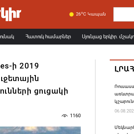
o
26
C Կապան
յունակ
Հատուկ համարներ
Սյունյաց երկիր. մշակ
es-ի 2019
ԼՐԱ
ուջետային
Ռուսաս
ունների ցուցակի
առևտրա
կշարուն
06.08.202
1160
Մեկնարկ