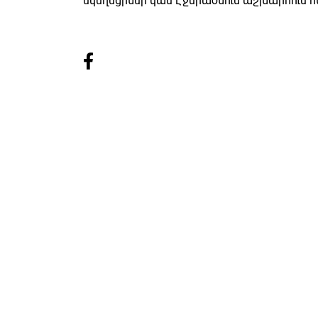
եկեղեցիներ կամ Էջմիածնում աշխարհում հ