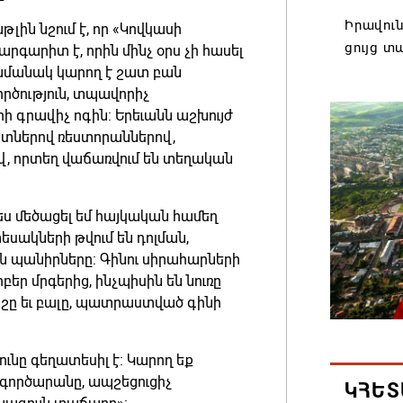
Իրավուն
ն նշում է, որ «Կովկասի
ցույց տ
գարիտ է, որին մինչ օրս չի հասել
ժամանակ կարող է շատ բան
06.08.202
ործություն, տպավորիչ
րի գրավիչ ոգին: Երեւանն աշխույժ
Վեհափառ
ստներով ռեստորաններով,
դատակա
վ, որտեղ վաճառվում են տեղական
06.08.202
ես մեծացել եմ հայկական համեղ
Մոսկվան
եսակների թվում են դոլման,
ՌԴ-ի գլ
ն պանիրները: Գինու սիրահարների
Վլադիկ
ր մրգերից, ինչպիսին են նուռը
բաժանմո
ոշը եւ բալը, պատրաստված գինի
06.08.202
ւնը գեղատեսիլ է: Կարող եք
Վահագն
ւ գործարանը, ապշեցուցիչ
ԿՀԵՏ
ժողովի