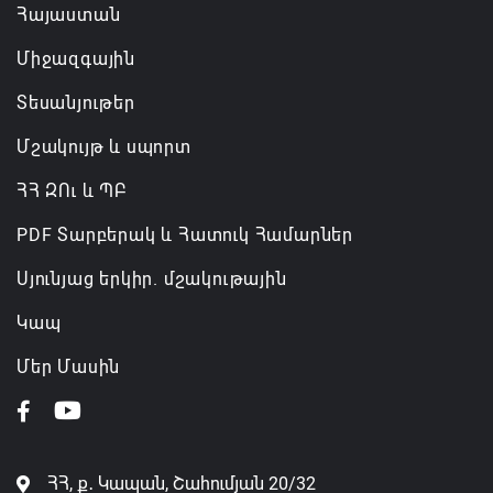
Հայաստան
Միջազգային
Տեսանյութեր
Մշակույթ և սպորտ
ՀՀ ԶՈւ և ՊԲ
PDF Տարբերակ և Հատուկ Համարներ
Սյունյաց երկիր. մշակութային
Կապ
Մեր Մասին
ՀՀ, ք․ Կապան, Շահումյան 20/32