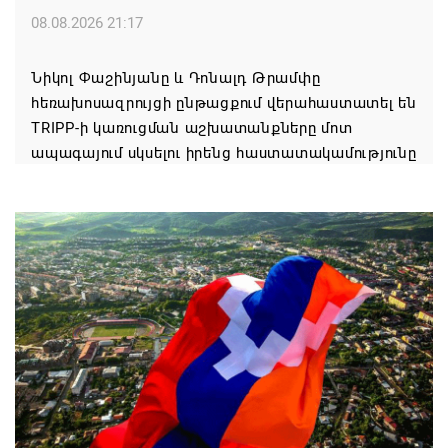
08.08.2026 21:17
Նիկոլ Փաշինյանը և Դոնալդ Թրամփը
հեռախոսազրույցի ընթացքում վերահաստատել են
TRIPP-ի կառուցման աշխատանքները մոտ
ապագայում սկսելու իրենց հաստատակամությունը
08.08.2026 21:12
Փաշինյանն ու Ալիևը հեռախոսազրույց են ունեցել․
քննարկվել է TRIPP երթուղու նախագծի
իրականացումը
08.08.2026 12:32
Մաքսիմ Հակոբյանն այսօր կդառնար 77
տարեկան
08.08.2026 09:40