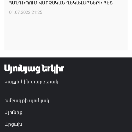
ՀԱՆԴԻՊՈՒՄ ՎԱՐՉԱԿԱՆ ՂԵԿԱՎԱՐՆԵՐԻ ՀԵՏ
ՀՀ ԱԱԾ սահմանապահ զորքերի
01.07.2022 21:25
պատվիրակությունն այցելել է Լիտվայի
Հանրապետություն
07.08.2026 16:57
Գարեգին Բ-ի և եպիսկոպոսների գործով
դատավորն ինքնաբացարկ է հայտնել
07.08.2026 16:55
Կայքի հին տարբերակ
Թուրքիան, Սաուդյան Արաբիան և Պակիստանը
ռազմական դաշինք ստեղծելու մասին
համաձայնագիր են ստորագրել
Խմբագրի սյունյակ
07.08.2026 16:43
Սյունիք
Արցախ