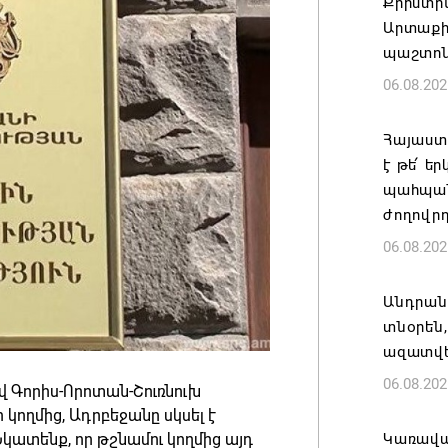
Քրիստին
Արտաքի
պաշտոն
06.08.202
Հայաստա
է թե՛ ե
պահպան
ժողովր
06.08.202
Անդրան
տնօրեն,
ազատվե
06.08.202
վ Գորիս-Որոտան-Շուռնուխ
կողմից, Ադրբեջանը սկսել է
կատենք, որ թշնամու կողմից այդ
Կառավար