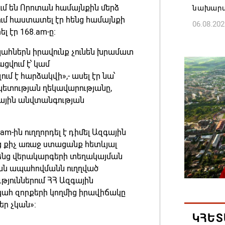
մ են Որոտան համայնքին մերձ
նախարա
ցում հաստատել էր հենց համայնքի
06.08.202
 էր 168.am-ը:
ահներն իրավունք չունեն խրամատ
Բաքվում
ցվում է՝ կամ
վերաքնն
ւմ է հարձակվի»,- ասել էր նա՝
06.08.202
պետության ղեկավարությանը,
ային անվտանգության
Ռուսաս
առևտրա
-ին ուղղորդել է դիմել Ազգային
կշարուն
ից քիչ առաջ ստացանք հետևյալ
06.08.202
ենց վերակարգերի տեղակայման
յան ապահովմանն ուղղված
Մեկնարկ
թյուններում ՀՀ Ազգային
դերակա
ահ զորքերի կողմից իրավիճակը
հայտադի
եր չկան»:
ԿՀԵՏ
06.08.202