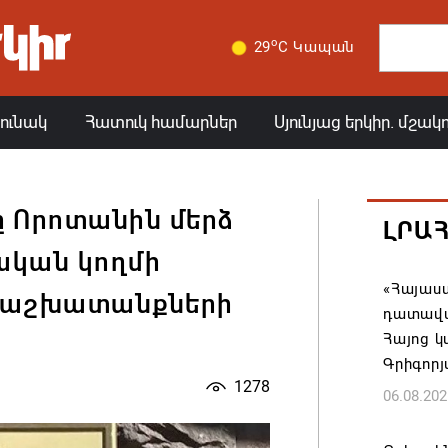
o
29
C Կապան
յունակ
Հատուկ համարներ
Սյունյաց երկիր. մշակ
 Որոտանին մերձ
ԼՐԱ
ական կողմի
«Հայաստ
 աշխատանքների
դատավար
Հայոց կ
Գրիգոր
1278
06.08.202