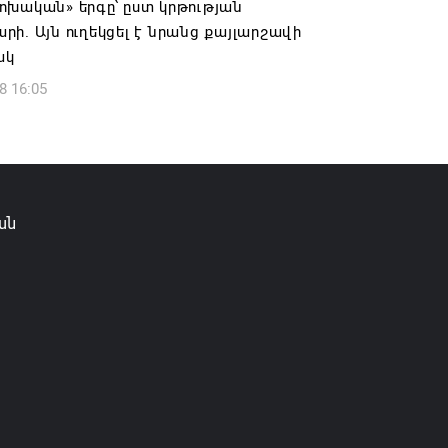
ոխական» երգը՝ ըստ կրթության
6 10:56
ի. Այն ուղեկցել է նրանց քայլարշավի
ակ
8 16:05
ան