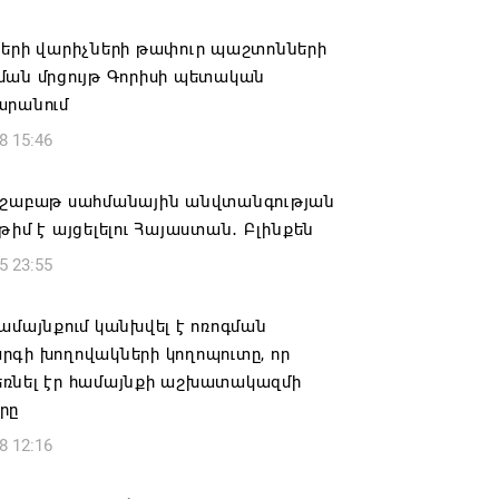
քաղաքում ավարտին է հասցվել
ների վարիչների թափուր պաշտոնների
քապետարանի պատվիրատվությամբ
ման մրցույթ Գորիսի պետական
ացված ևս մեկ ծրագիր
արանում
6 11:58
8 15:46
է Հաջիևն ավելի վստահ, քան Փաշինյանը․
 շաբաթ սահմանային անվտանգության
Սուրենյանց
թիմ է այցելելու Հայաստան․ Բլինքեն
6 11:57
5 23:55
ակ». Մեղրին կարեւոր է` չի կարելի
ամայնքում կանխվել է ոռոգման
լ տալ»
րգի խողովակների կողոպուտը, որ
ռնել էր համայնքի աշխատակազմի
6 10:57
րը
8 12:16
ք չունեն իրենց վիրավորվածությունը
ալ