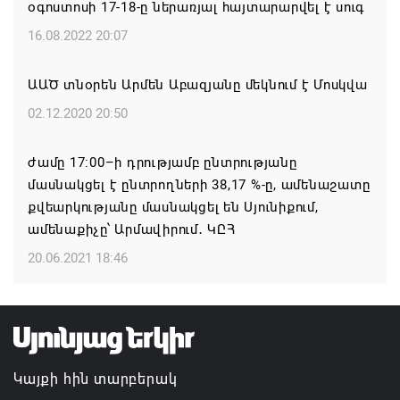
օգոստոսի 17-18-ը ներառյալ հայտարարվել է սուգ
Ինչո՞ւ է Հաջիևն ավելի վստահ, քան Փաշինյանը․
Սուրեն Սուրենյանց
16.08.2022 20:07
06.08.2026 11:57
ԱԱԾ տնօրեն Արմեն Աբազյանը մեկնում է Մոսկվա
«Հրապարակ». Մեղրին կարեւոր է` չի կարելի
02.12.2020 20:50
«պռավալ տալ»
ժամը 17։00–ի դրությամբ ընտրությանը
06.08.2026 10:57
մասնակցել է ընտրողների 38,17 %-ը, ամենաշատը
քվեարկությանը մասնակցել են Սյունիքում,
Իրավունք չունեն իրենց վիրավորվածությունը
ամենաքիչը՝ Արմավիրում․ ԿԸՀ
ցույց տալ
20.06.2021 18:46
06.08.2026 10:56
Վեհափառը և եպիսկոպոսները մասնակցելու են
դատական առաջին նիստին
06.08.2026 10:10
Կայքի հին տարբերակ