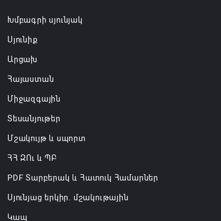
Խմբագրի սյունյակ
Սյունիք
Արցախ
Հայաստան
Միջազգային
Տեսանյութեր
Մշակույթ և սպորտ
ՀՀ ԶՈւ և ՊԲ
PDF Տարբերակ և Հատուկ Համարներ
Սյունյաց երկիր. մշակութային
Կապ