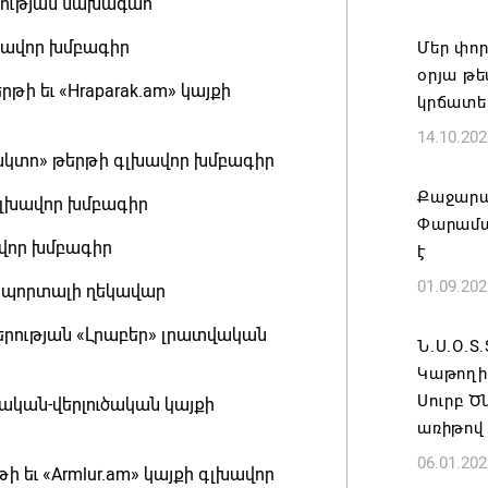
իության նախագահ
«Հայաստ
գլխավոր խմբագիր
Մեր փոր
դատավար
օրյա թ
Հայոց կ
թի եւ «Hraparak.am» կայքի
կրճատել
Գրիգոր
14.10.202
06.08.202
ֆակտո» թերթի գլխավոր խմբագիր
Քաջարա
 գլխավոր խմբագիր
Քրիստին
Փարամա
Արտաքի
ավոր խմբագիր
է
պաշտոն
01.09.202
ան պորտալի ղեկավար
06.08.202
կերության «Լրաբեր» լրատվական
Ն.Ս.Օ.Տ
Հայաստա
Կաթողի
է թե՛ ե
Սուրբ 
տվական-վերլուծական կայքի
պահպան
առիթով
ժողովր
06.01.202
06.08.202
ի եւ «Armlur.am» կայքի գլխավոր