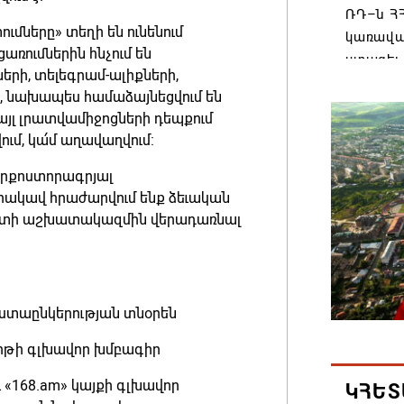
ՌԴ–ն ՀՀ
ումները» տեղի են ունենում
կառավա
ռումներին հնչում են
ստացել.
րի, տելեգրամ-ալիքների,
06.08.202
նի, նախապես համաձայնեցվում են
այլ լրատվամիջոցների դեպքում
Հայաստ
ում, կա՛մ աղավաղվում:
առաջնո
երքոստորագրյալ
կառավա
ակավ հրաժարվում ենք ձեւական
հակամա
չապետի աշխատակազմին վերադառնալ
արձագա
06.08.202
Ռուսաս
ւստաընկերության տնօրեն
Հայաստա
րթի գլխավոր խմբագիր
վագոն
06.08.202
ւ «168.am» կայքի գլխավոր
ԿՀԵՏ