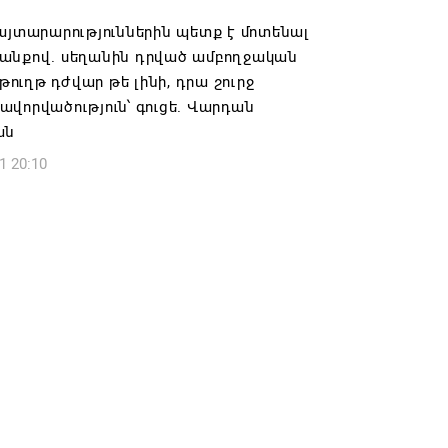
այտարարություններին պետք է մոտենալ
իկ Սիմոնյանը վերանշանակվել է ԱԱԾ
անքով. սեղանին դրված ամբողջական
 իսկ նրա տեղակալ Արամ Հակոբյանն
ւղթ դժվար թե լինի, դրա շուրջ
լ է պաշտոնից
վորվածություն՝ գուցե. Վարդան
6 14:16
ան
1 20:10
ությունը փոխում է երեք
րությունների անվանումները
6 12:45