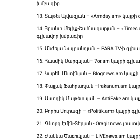
խմբագիր
13. Տաթեւ Այվազյան – «Armday.am» կայք
14. Հրանտ Մելիք-Շահնազարյան – «Times.a
գլխավոր խմբագիր
15. Անժելա Նալբանդյան – PARA TV-ի գլխա
16. Հասմիկ Սարգսյան– 7or.am կայքի գլխ
17. Կարեն Անտինյան – Blognews.am կայք
18. Փայլակ Ֆահրադյան –Irakanum.am կա
19. Աստղիկ Մաթեւոսյան – AntiFake.am կ
20. Բորիս Մուրազի – «Politik.am» կայքի 
21․ Գևորգ Էմին-Տերյան - Oragir.news լր
22. Ժաննա Ծառուկյան – LIVEnews.am կայ