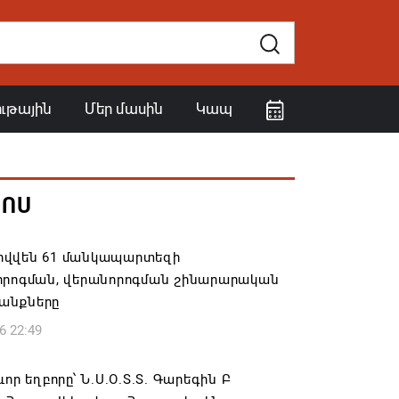
ութային
Մեր մասին
Կապ
ՀՈՍ
վվեն 61 մանկապարտեզի
որոգման, վերանորոգման շինարարական
անքները
6 22:49
ևոր եղբորը՝ Ն.Ս.Օ.Տ.Տ. Գարեգին Բ