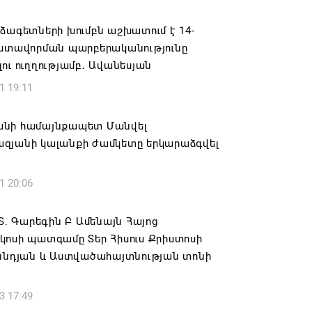
ան» խմբակցությունը ևս մասնակցելու է
ձագետների խումբն աշխատում է 14-
ությանը՝ ի աջակցություն Ամենայն
եստավորման պարբերականությունը
աթողիկոսի և սրբազանների. Աննա
ու ուղղությամբ․ Ավանեսյան
յան
1 19:11
6 17:04
նի համայնքապետ Մանվել
նե Գրիգորյանը վերանշանակվել է
զյանի կալանքի ժամկետը երկարաձգվել
ն հետախուզության ծառայության պետի
ում
1 20:06
6 14:21
.Տ. Գարեգին Բ Ամենայն Հայոց
նի ներկայիս իշխանությունը ձախողում
կոսի պատգամը Տեր Հիսուս Քրիստոսի
րկրի ներսում ազգային համերաշխության
Ծննդյան և Աստվածահայտնության տոնի
ման, թե՛ արտաքին ճակատում հայ
դի շահերի պաշտպանության գործը
3 17:49
6 14:18