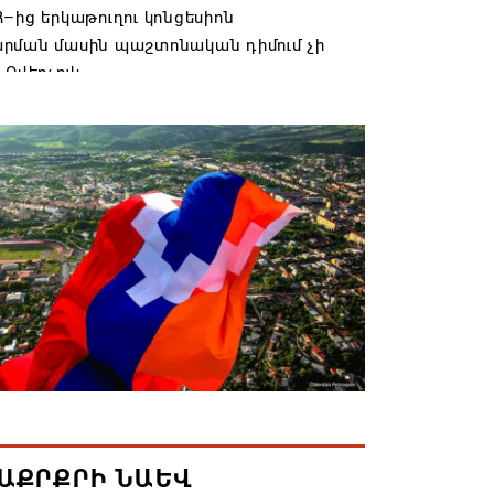
–ից երկաթուղու կոնցեսիոն
րման մասին պաշտոնական դիմում չի
 Օվերչուկ
6 19:03
անյայց Առաքելական Եկեղեցու
րդը կկանգնի դատարանի առջև՝
րության հետ խորացող
րտության պատճառով․ Reuters-ի
նքը
6 18:41
տանից Ադրբեջանի տարածքով
ն է ուղարկվել ցորենով բեռնված 14
6 17:52
ԱՔՐՔՐԻ ՆԱԵՎ