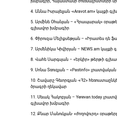
խմբագիր, Հայաստանի ժուռնալիստների մ
4. Աննա Իսրայելյան -«Aravot.am» կայքի 
5. Արմինե Օհանյան – «Հրապարակ» օրաթեր
գլխավոր խմբագիր
6. Փիրուզա Մելիքսեթյան – «Իրատես դե 
7. Արմենիկա Կիվիրյան – NEWS.am կայքի
8. Վահե Սարգսյան – «Երկիր» թերթի գլխ
9. Սոնա Տռուզյան – «Pastinfo» լրատվակ
10. Շավարշ Գեւորգյան -«Հ2» հեռուստաըն
ծրագրի ղեկավար
11. Սեւակ Հակոբյան – Yerevan.today լրա
գլխավոր խմբագիր
12. Քնար Մանուկյան- «ժողովուրդ» օրաթերթ