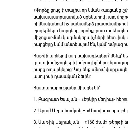
«Փորձը ցույց է տալիս, որ նման «առցանց շփ
նախապատրաստված սցենարով, այդ միջոցա
հիմնականում իշխանամերձ լրատվամիջոցնե
բլոգերների հարցերը, որոնք, ըստ ամենայ
միջոցառման կազմակերպիչների հետ, իսկ 
հարցերը կա՛մ անտեսվում են, կա՛մ խմբագրվ
Հաշվի առնելով այդ նախադեպերը՝ մենք՝ ն
լրատվամիջոցների խմբագիրներս, հրապար
հարց ուղարկելուց: Կոչ ենք անում վար
ասուլիսի դասական ձեւին:
Հայտարարությանը միացել են՝
1. Բագրատ Եսայան– «Երկիր մեդիա» հեռո
2. Արամ Աբրահամյան – «Առավոտ» օրաթե
3. Սաթիկ Սեյրանյան – «168 ժամ» թերթի ե