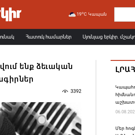
o
19
C Կապան
յունակ
Հատուկ համարներ
Սյունյաց երկիր. մշակ
ւմ ենք ձեւական
ԼՐԱ
բագիրներ
Կապահո
3392
հիմնան
աշխատ
06.08.202
Մեր հոգ