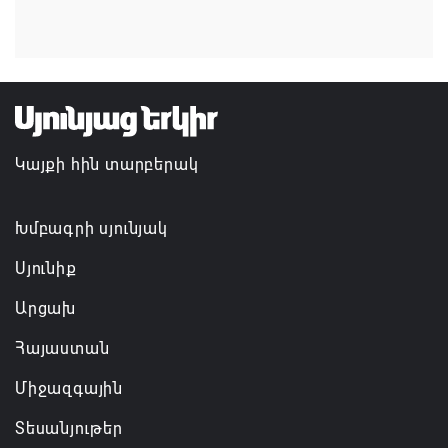
Գարեգին Բ-ի և եպիսկոպոսների գործով
դատավորն ինքնաբացարկ է հայտնել
07.08.2026 16:55
Կայքի հին տարբերակ
Թուրքիան, Սաուդյան Արաբիան և Պակիստանը
ռազմական դաշինք ստեղծելու մասին
համաձայնագիր են ստորագրել
Խմբագրի սյունյակ
07.08.2026 16:43
Սյունիք
Արցախ
Հայաստան
Միջազգային
Տեսանյութեր