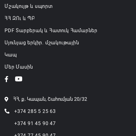
Մշակույթ և սպորտ
ՀՀ ԶՈւ և ՊԲ
PDF Տարբերակ և Հատուկ Համարներ
Սյունյաց երկիր. մշակութային
Կապ
Մեր Մասին
ՀՀ, ք․ Կապան, Շահումյան 20/32
+374 285 5 25 63
+374 91 45 90 47
+374 77 45 90 47