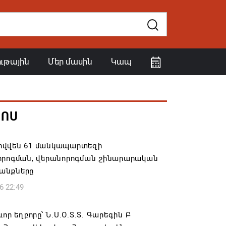
ութային
Մեր մասին
Կապ
ՀՈՍ
վվեն 61 մանկապարտեզի
որոգման, վերանորոգման շինարարական
անքները
6 22:49
ևոր եղբորը՝ Ն.Ս.Օ.Տ.Տ. Գարեգին Բ