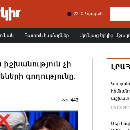
o
22
C Կապան
յունակ
Հատուկ համարներ
Սյունյաց երկիր. մշակ
ս իշխանություն չի
ԼՐԱ
եների գողությունը.
Կապահո
հիմնան
աշխատ
443
06.08.202
Մեր հոգ