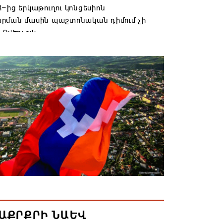
–ից երկաթուղու կոնցեսիոն
րման մասին պաշտոնական դիմում չի
 Օվերչուկ
6 19:03
անյայց Առաքելական Եկեղեցու
րդը կկանգնի դատարանի առջև՝
րության հետ խորացող
րտության պատճառով․ Reuters-ի
նքը
6 18:41
տանից Ադրբեջանի տարածքով
ն է ուղարկվել ցորենով բեռնված 14
6 17:52
ԱՔՐՔՐԻ ՆԱԵՎ