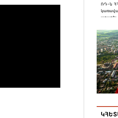
ՌԴ–ն ՀՀ
կառավա
ստացել.
06.08.202
Հայաստ
առաջնո
կառավա
հակամա
արձագա
06.08.202
Ռուսաս
Հայաստա
վագոն
06.08.202
ԿՀԵՏ