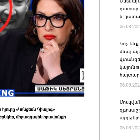
Ամենայ
դատարան
և դատա
06.08.202
Կոչ ենք
մնալ այ
վտանգել
կայունո
հայտար
06.08.202
Մոսկվա
 հյուրը
«Կոնցեռն Դիալոգ»
զբոսաշ
նկեր, միջազգային իրավունքի
այցելել
06.08.202