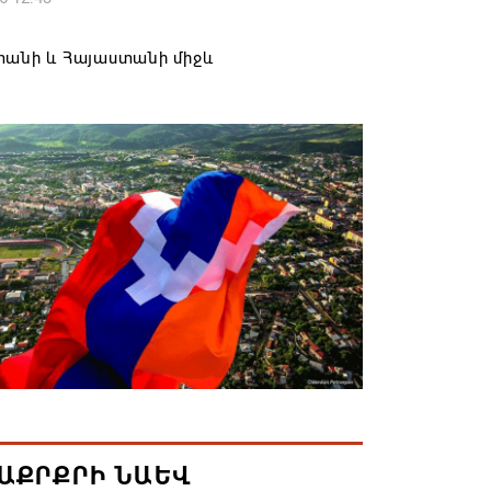
տանի և Հայաստանի միջև
շրջանառության նվազման միտումը
ակվի. Օվերչուկ
6 12:08
ել է «Շուկայի զարգացող ՓՄՁ
տարների» աջակցության մրցութային
մումների ընդունումը
6 12:05
քաղաքում ավարտին է հասցվել
քապետարանի պատվիրատվությամբ
ացված ևս մեկ ծրագիր
6 11:58
ԱՔՐՔՐԻ ՆԱԵՎ