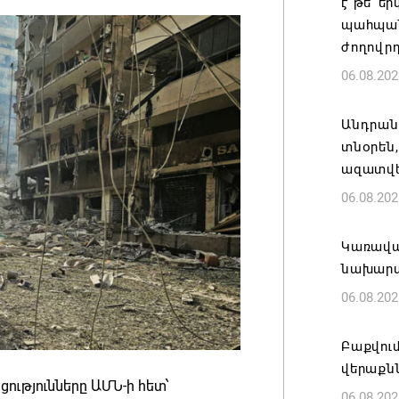
է թե՛ ե
պահպան
ժողովր
06.08.202
Անդրան
տնօրեն,
ազատվե
06.08.202
Կառավար
նախարա
06.08.202
Բաքվում
վերաքնն
ությունները ԱՄՆ-ի հետ՝
06.08.202