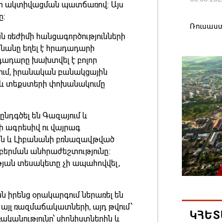
րի ակտիվացման պատճառով: Այս
ը:
Ռուսաս
ն ռեժիմի հանցագործությունների
առևտրա
անանը եղել է հրադադարի
կշարուն
դադարը խախտվել է բոլոր
06.08.202
ում, իրանական բանակցային
ը և տեքստերի փոխանակումը
Մեկնարկ
դերակա
նդգծել են Գազայում և
հայտադի
 ագրեսիվ ու վայրագ
06.08.202
ան և Լիբանանի բռնազավթված
բերման անհրաժեշտությունը։
Կապան 
ւթյան տեսակետը չի ապահովվել,
համայն
իրական
ն իրենց օրակարգում ներառել են
06.08.202
այլ ռազմաճակատների, այդ թվում՝
ԿՀԵՏ
ականությունը՝ սիոնիստներին և