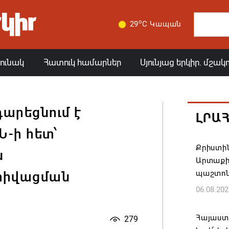
o
29
C Կապան
յունակ
Հատուկ համարներ
Սյունյաց երկիր. մշակ
արեցնում է
ԼՐԱ
Ն-ի հետ՝
Քրիստին
ն
Արտաքի
պաշտոն
կտիվացման
06.08.202
Հայաստա
279