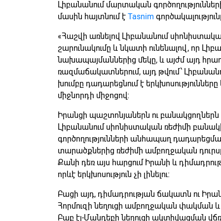
Լիբանանում մարտական գործողություննե
մասին հայտնում է
Tasnim
գործակալություն
«Հաշվի առնելով Լիբանանում սիոնիստակա
շարունակումը և նկատի ունենալով, որ Լիբ
նախապայմաններից մեկը, և այժմ այդ հրա
ռազմաճակատներում, այդ թվում՝ Լիբանան
խումբը դադարեցնում է երկխոսություններ
միջնորդի միջոցով։
Իրանցի պաշտոնյաներն ու բանակցողներն ը
Լիբանանում սիոնիստական ռեժիմի բանակի
գործողությունների անհապաղ դադարեցմ
տարածքներից ռեժիմի ամբողջական դուրս
Քանի դեռ այս հարցում Իրանի և դիմադրո
որևէ երկխոսություն չի լինելու։
Բացի այդ, դիմադրության ճակատն ու Իրան
Հորմուզի նեղուցի ամբողջական փակման և 
Բաբ էլ-Մանդեբի նեղուցի ակտիվացման վճռ