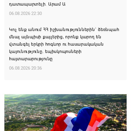
դատապարտելի. Արամ Ա
06.08.2026 22:30
Կոչ ենք անում ՀՀ իշխանություններին` ձեռնպահ
մնալ այնպիսի քայլերից, որոնք կարող են
վտանգել երկրի հոգևոր ու հասարակական
կայունությունը. եպիսկոպոսների
հայտարարությունը
06.08.2026 20:36
Մոսկվան կարող է ռուսաստանցի
զբոսաշրջիկներին հետ պահել Հայաստան
այցելելուց․ Մատվիենկո
06.08.2026 20:30
ՌԴ–ն ՀՀ–ից երկաթուղու կոնցեսիոն