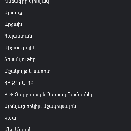
Անդրանիկ Սիմոնյանը վերանշանակվել է ԱԱԾ
Խմբագրի սյունյակ
տնօրեն, իսկ նրա տեղակալ Արամ Հակոբյանն
Սյունիք
ազատվել է պաշտոնից
Արցախ
06.08.2026 14:16
Հայաստան
Կառավարությունը փոխում է երեք
Միջազգային
նախարարությունների անվանումները
06.08.2026 12:45
Տեսանյութեր
Մշակույթ և սպորտ
ՀՀ ԶՈւ և ՊԲ
PDF Տարբերակ և Հատուկ Համարներ
Սյունյաց երկիր. մշակութային
Կապ
Մեր Մասին