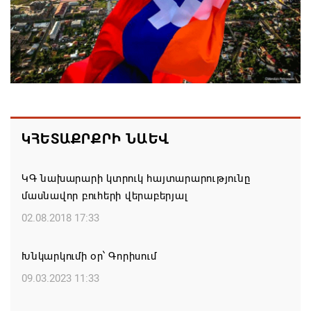
կառավարման մասին պաշտոնական դիմում չի
ստացել. Օվերչուկ
06.08.2026 19:03
Հայաստանյայց Առաքելական Եկեղեցու
առաջնորդը կկանգնի դատարանի առջև՝
կառավարության հետ խորացող
հակամարտության պատճառով․ Reuters-ի
ԿՀԵՏԱՔՐՔՐԻ ՆԱԵՎ
արձագանքը
06.08.2026 18:41
ԿԳ նախարարի կտրուկ հայտարարությունը
մասնավոր բուհերի վերաբերյալ
Ռուսաստանից Ադրբեջանի տարածքով
02.08.2018 17:33
Հայաստան է ուղարկվել ցորենով բեռնված 14
վագոն
Խնկարկումի օր՝ Գորիսում
06.08.2026 17:52
09.03.2023 11:33
«Հայաստան» խմբակցությունը ևս մասնակցելու է