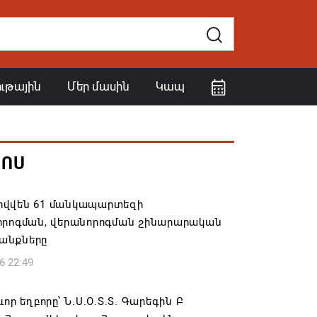
ութային
Մեր մասին
Կապ
ՀՈՍ
վվեն 61 մանկապարտեզի
որոգման, վերանորոգման շինարարական
անքները
6 22:49
ևոր եղբորը՝ Ն.Ս.Օ.Տ.Տ. Գարեգին Բ