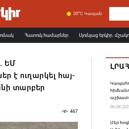
o
20
C Կապան
յունակ
Հատուկ համարներ
Սյունյաց երկիր. մշակ
. ԵՄ
ԼՐԱ
եր է ուղարկել հայ-
Կապահո
նի տարբեր
հիմնան
աշխատ
06.08.202
467
Մեր հոգ