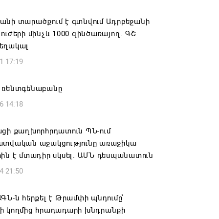
ան» խմբակցությունը ևս մասնակցելու է
անի տարածքում է գտնվում Ադրբեջանի
ությանը՝ ի աջակցություն Ամենայն
ուժերի մինչև 1000 զինծառայող. ԳՇ
աթողիկոսի և սրբազանների. Աննա
եղակալ
յան
1 17:19
6 17:04
 ռենտգենաբանը
նե Գրիգորյանը վերանշանակվել է
6 14:18
ն հետախուզության ծառայության պետի
ում
ացի քաղխորհրդատուն ՊՆ-ում
6 14:21
ատվական աջակցությունը առաջիկա
ին է մտադիր սկսել. ԱՄՆ դեսպանատուն
նի ներկայիս իշխանությունը ձախողում
4 21:50
րկրի ներսում ազգային համերաշխության
ման, թե՛ արտաքին ճակատում հայ
դի շահերի պաշտպանության գործը
ԳՆ-ն հերքել է Թրամփի պնդումը՝
ի կողմից հրադադարի խնդրանքի
6 14:18