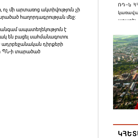
ՌԴ–ն ՀՀ
 ոչ մի արտառոց ակտիվություն չի
կառավա
տարածած հաղորդագրության մեջ։
ստացել.
3 անգամ ապատեղեկություն է
06.08.202
րակ են բացել սահմանագոտու
ծ ադրբեջանական դիրքերի
Հայաստ
անի ՊՆ-ի տարածած
առաջնո
կառավա
հակամա
արձագա
06.08.202
Ռուսաս
Հայաստա
վագոն
06.08.202
ԿՀԵՏ