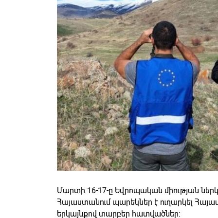
Մարտի 16-17-ը Եվրոպական միության ներկ
Հայաստանում պարեկներ է ուղարկել Հայ
երկայնքով տարբեր հատվածներ: