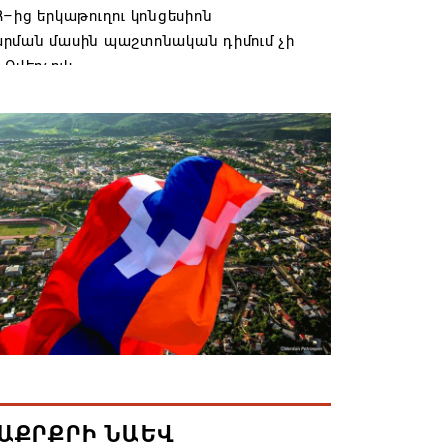
–ից երկաթուղու կոնցեսիոն
րման մասին պաշտոնական դիմում չի
 Օվերչուկ
6 19:03
անյայց Առաքելական Եկեղեցու
րդը կկանգնի դատարանի առջև՝
րության հետ խորացող
րտության պատճառով․ Reuters-ի
նքը
6 18:41
տանից Ադրբեջանի տարածքով
ն է ուղարկվել ցորենով բեռնված 14
6 17:52
ԱՔՐՔՐԻ ՆԱԵՎ