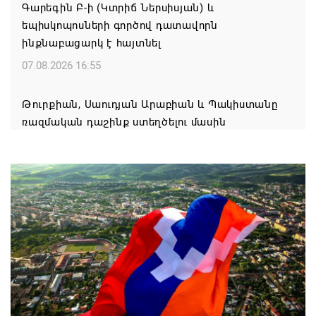
Գարեգին Բ-ի (Կտրիճ Ներսիսյան) և
եպիսկոպոսների գործով դատավորն
ինքնաբացարկ է հայտնել
07.08.2026 16:55
Թուրքիան, Սաուդյան Արաբիան և Պակիստանը
ռազմական դաշինք ստեղծելու մասին
համաձայնագիր են ստորագրել
07.08.2026 16:43
Հայ ժողովուրդն է ընտրում Հայոց Հայրապետին և
հեռացնելու ընթացակարգ չկա
07.08.2026 16:39
Կաթողիկոսի և 6 եպիսկոպոսի գործով դատական
նիստը կանցկացվի դռնփակ