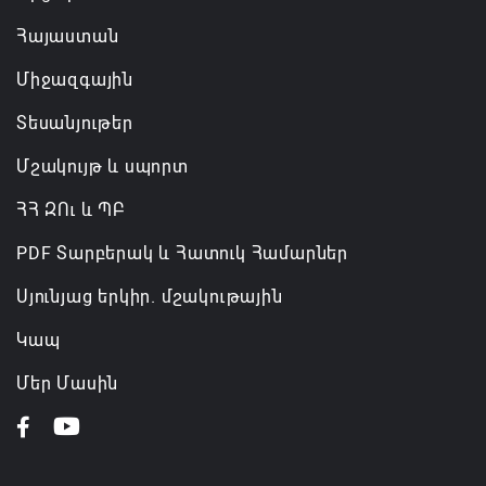
Հայաստան
Միջազգային
Տեսանյութեր
Մշակույթ և սպորտ
ՀՀ ԶՈւ և ՊԲ
PDF Տարբերակ և Հատուկ Համարներ
Սյունյաց երկիր. մշակութային
Կապ
Մեր Մասին