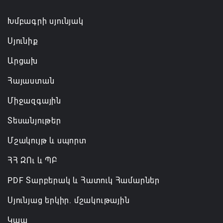
ռազմական դաշինք ստեղծելու մասին
համաձայնագիր են ստորագրել
Խմբագրի սյունյակ
07.08.2026 16:43
Սյունիք
Արցախ
Հայաստան
Միջազգային
Տեսանյութեր
Մշակույթ և սպորտ
ՀՀ ԶՈւ և ՊԲ
PDF Տարբերակ և Հատուկ Համարներ
Սյունյաց երկիր. մշակութային
Կապ