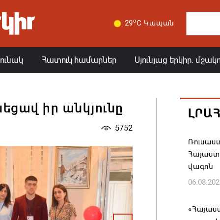
o
29
C Կապան
յունակ
Հատուկ համարներ
Սյունյաց երկիր. մշակ
եցավ իր անկյունը
ԼՐԱ
5752
Ռուսաս
Հայաստա
վագոն
06.08.202
«Հայաստ