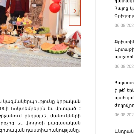
դատավար
Հայոց կ
Գրիգոր
06.08.202
Քրիստին
Արտաքի
պաշտոն
06.08.202
Հայաստա
է թե՛ ե
պահպան
 կազմակերպությունը կրթական
ժողովր
018-ի հոկտեմբերին եւ միտված է
06.08.202
ջանում ընդլայնել մանուկների
արգչից եւ փողոցի բացասական
ղագիտական դաստիարակությանը։
Անդրան