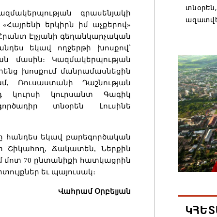
տնօրեն,
ազմակերպության գրասենյակի
ազատվե
«Հայրենի երկիրն իմ աչքերով»
06.08.202
 Հրանտ Էլչյանի գեղանկարչական
անդես եկավ ողջերթի խոսքով՝
ան մասին։ Կազմակերպության
Կառավար
րենց խոսքում մանրամասնեցին
նախարա
մ, Ռուսաստանի Դաշնության
06.08.202
դ կուրսի կուրսանտ Գագիկ
գործադիր տնօրեն Լուսինե
Բաքվում
վերաքնն
նը հանդես եկավ բարեգործական
06.08.202
ի Շիկահող, Ճակատեն, Ներքին
ւմ մոտ 70 ընտանիքի հատկացրին
Ռուսաս
տույքներ եւ պայուսակ։
առևտրա
Վահրամ Օրբելյան
կշարուն
ԿՀԵՏ
06.08.202