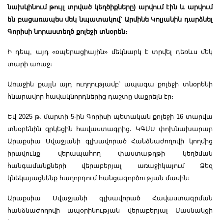
նախկինում թույլ տրված կեղծիքները) արվում էին և արվում
են բացառապես մեկ նպատակով՝ Արմինե Կոլյանին դարձնել
Գորիսի նորաստեղծ քոլեջի տնօրեն։
Ի դեպ, այդ «օպերացիային» մեկնարկ է տրվել դեռևս մեկ
տարի առաջ։
Առաջին քայլն այդ ուղղությամբ՝ ապագա քոլեջի տնօրենի
հնարավոր հավակնորդներից դաշտը մաքրելն էր։
Եվ 2025 թ
․
մարտի 5-ին Գորիսի պետական քոլեջի 16 տարվա
տնօրենին զրկեցին հավաստագրից
․
ԿԳՄՍ փոխնախարար
Արաքսիա Սվաջյանի գլխավորած Հանձնաժողովի կողմից
իրավունք վերապահող փաստաթղթի կեղծման
հանգամանքների վերաբերյալ առաջիկայում Ձեզ
կնեկայացնենք հաղորդում հանցագործության մասին։
Արաքսիա Սվաջյանի գլխավորած Հավաստագրման
հանձնաժողովի ապօրինության վերաբերյալ Մասնակցի