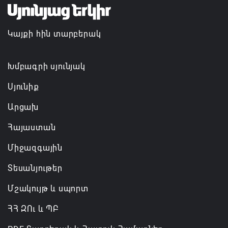
նախաձեռնությամբ ճանապարհաշինական
մեծածավալ աշխատանքներ՝ գյուղական
Կայքի հին տարբերակ
բնակավայրերում
07.08.2026 16:09
Խմբագրի սյունյակ
Սյունիք
Արցախ
Հայաստան
Միջազգային
Տեսանյութեր
Մշակույթ և սպորտ
ՀՀ ԶՈւ և ՊԲ