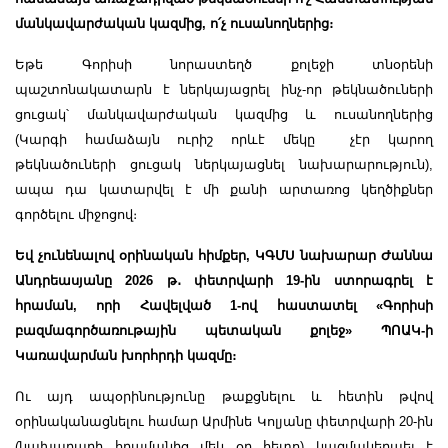
մանկավարժական կազմից, ո՛չ ուսանողներից։
Եթե Գորիսի նորաստեղծ քոլեջի տնօրենի
պաշտոնակատարն է ներկայացրել ինչ-որ թեկնածուների
ցուցակ՝ մանկավարժական կազմից և ուսանողներից
(Կարգի համաձայն ուրիշ որևէ մեկը չէր կարող
թեկնածուների ցուցակ ներկայացնել նախարարություն),
ապա դա կատարվել է մի քանի արտառոց կեղծիքներ
գործելու միջոցով։
Եվ չունենալով օրինական հիմքեր, ԿԳՄՍ նախարար Ժաննա
Անդրեասյանը 2026 թ
․
փետրվարի 19-ին ստորագրել է
հրաման, որի Հավելված 1-ով հաստատել «Գորիսի
բազմագործառութային պետական քոլեջ» ՊՈԱԿ-ի
Կառավարման խորհրդի կազմը։
Ու այդ ապօրինությունը թաքցնելու և հետին թվով
օրինականացնելու համար Արմինե Կոլյանը փետրվարի 20-ին
(նախարարի հրամանից մեկ օր հետո) կազմակերպել է