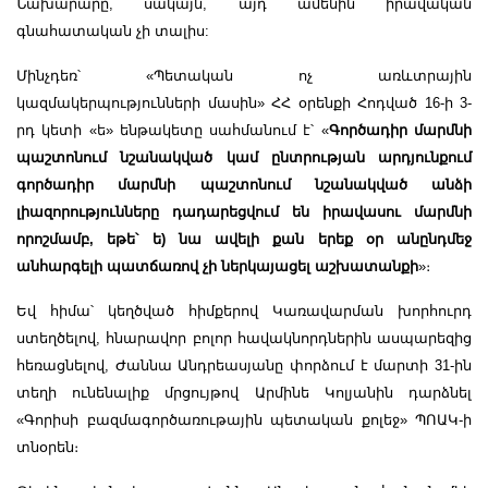
Նախարարը, սակայն, այդ ամենին իրավական
գնահատական չի տալիս:
Մինչդեռ՝ «Պետական ոչ առևտրային
կազմակերպությունների մասին» ՀՀ օրենքի Հոդված 16-ի 3-
րդ կետի «ե» ենթակետը սահմանում է՝ «
Գործադիր մարմնի
պաշտոնում նշանակված կամ ընտրության արդյունքում
գործադիր մարմնի պաշտոնում նշանակված անձի
լիազորությունները դադարեցվում են իրավասու մարմնի
որոշմամբ, եթե՝ ե) նա ավելի քան երեք օր անընդմեջ
անհարգելի պատճառով չի ներկայացել աշխատանքի
»։
Եվ հիմա՝ կեղծված հիմքերով Կառավարման խորհուրդ
ստեղծելով, հնարավոր բոլոր հավակնորդներին ասպարեզից
հեռացնելով, Ժաննա Անդրեասյանը փորձում է մարտի 31-ին
տեղի ունենալիք մրցույթով Արմինե Կոլյանին դարձնել
«Գորիսի բազմագործառութային պետական քոլեջ» ՊՈԱԿ-ի
տնօրեն։