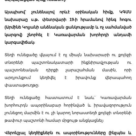
Այսպիսով՝ չունենալով որևէ օրինական հիմք, ԿԳՄՍ
նախարաը ս
․
թ
․
փետրվարի 19-ի հրամանով հինգ հոգու
(Արմինե Կոլյանի անձնական ցանկությամբ և ոչ սահմանված
կարգով) շնորհել է Կառավարման խորհրդի անդամի
կարգավիճակ։
Տեղի ունեցածը վկայում է ոչ միայն նախարարի ու քոլեջի
տնօրենի պաշտոնակատարի ինքնիրավչության ու
պաշտոնեական դիրքի չարաշահման մասին, որի
արդյունքում կեղծվել է իրավունք վերապահող
փաստաթուղթը։
Տեղի ունեցածը հաստատում է նաև՝ Կառավարման
խորհուրդն ապօրինաբար հորինված և իրավազորություն
չունեցող մարմին է ու չի կարող նորաստեղծ քոլեջի տնօրենի
թափուր պաշտոնի համար մրցույթ անցկացնել։
Վերոնշյալ կեղծիքներն ու ապօրինությունները (ինչպես և