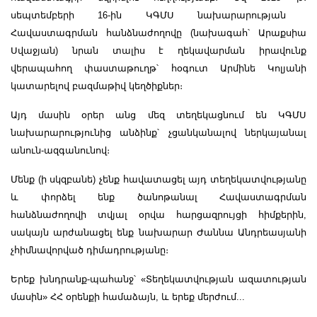
սեպտեմբերի 16-ին ԿԳՄՍ նախարարության
Հավաստագրման հանձնաժողովը (նախագահ՝ Արաքսիա
Սվաջյան) նրան տալիս է ղեկավարման իրավունք
վերապահող փաստաթուղթ՝ հօգուտ Արմինե Կոլյանի
կատարելով բազմաթիվ կեղծիքներ։
Այդ մասին օրեր անց մեզ տեղեկացնում են ԿԳՄՍ
նախարարությունից անձինք՝ չցանկանալով ներկայանալ
անուն-ազգանունով։
Մենք (ի սկզբանե) չենք հավատացել այդ տեղեկատվությանը
և փորձել ենք ծանոթանալ Հավաստագրման
հանձնաժողովի տվյալ օրվա հարցազրույցի հիմքերին,
սակայն արժանացել ենք նախարար Ժաննա Անդրեասյանի
չհիմնավորված դիմադրությանը։
Երեք խնդրանք-պահանջ՝ «Տեղեկատվության ազատության
մասին» ՀՀ օրենքի համաձայն, և երեք մերժում...