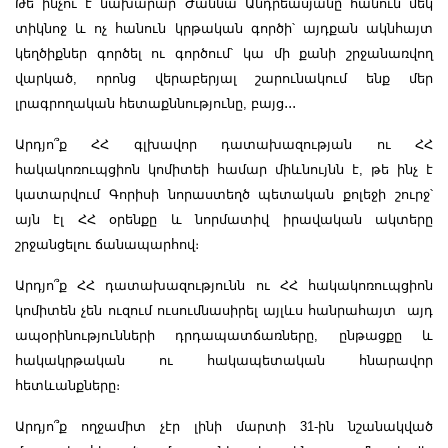
Թե ինչու է նախարար Ժաննա Անդրեասյանը հանուն մեկ
տիկնոջ և ոչ հանուն կրթական գործի՝ այդքան ակնհայտ
կեղծիքներ գործել ու գործում՝ կա մի քանի շրջանառվող
վարկած, որոնց վերաբերյալ շարունակում ենք մեր
լրագրողական հետաքննությունը, բայց
․․․
Արդյո՞ք ՀՀ գլխավոր դատախազության ու ՀՀ
հակակոռուպցիոն կոմիտեի համար միևնույնն է, թե ինչ է
կատարվում Գորիսի նորաստեղծ պետական քոլեջի շուրջ՝
այն էլ ՀՀ օրենքը և նորմատիվ իրավական ակտերը
շրջանցելու ճանապարհով։
Արդյո՞ք ՀՀ դատախազությունն ու ՀՀ հակակոռուպցիոն
կոմիտեն չեն ուզում ուսումնասիրել այլևս հանրահայտ այդ
ապօրինությունների դրդապատճառները, ընթացքը և
հակակրթական ու հակապետական հնարավոր
հետևանքները։
Արդյո՞ք ողջամիտ չէր լինի մարտի 31-ին նշանակված