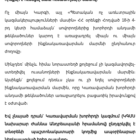
Ոչ միայն Կարգի, այլ «Պետական ոչ առևտրային
կազմակերպությունների մասին» ՀՀ օրենքի Հոդված 18-ի 4-
րդ կետի համաձայն՝ սովորողներից խորհրդի անդամի
թեկնածուներ կարող է առաջադրել միայն ու միայն
սովորողների ինքնակառավարման մարմնի ընդհանուր
ժողովը։
Մինչդեռ՝ մինչև հիմա նորաստեղծ քոլեջում չի կազմավորվել-
ստեղծվել ուսանողների ինքնակառավարման մարմին։
Այսինքն՝ քոլեջում դեռևս չկա ու չի եղել սովորողների
ինքնակառավարման մարմին, որը Կառավարման խորհրդի
անդամի թեկնածուներ առաջադրելու բացառիկ իրավունքով
է օժտված։
Եվ չնայած դրան՝ Կառավարման խորհրդի կազմում (ԿԳՄՍ
նախարար Ժաննա Անդրեասյանի հրամանով) ընդգրկվել է
տնօրենի պաշտոնակատարի կողմից ապօրինաբար
ներկայացված երեք ուսանող։