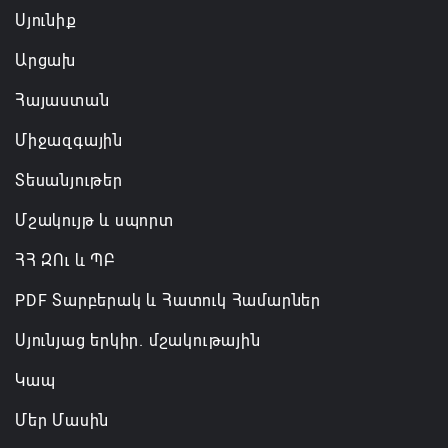
Սյունիք
Արցախ
Հայաստան
Միջազգային
Տեսանյութեր
Մշակույթ և սպորտ
ՀՀ ԶՈւ և ՊԲ
PDF Տարբերակ և Հատուկ Համարներ
Սյունյաց երկիր. մշակութային
Կապ
Մեր Մասին