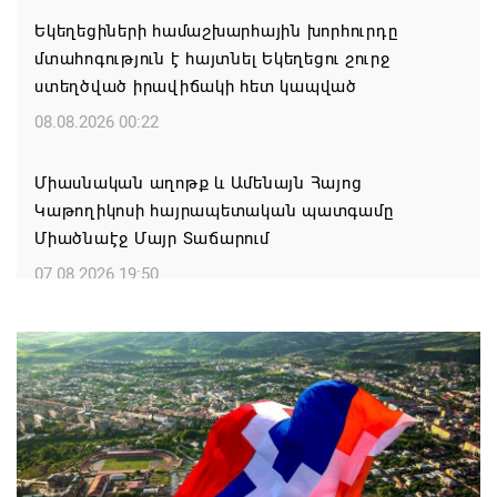
Եկեղեցիների համաշխարհային խորհուրդը
մտահոգություն է հայտնել Եկեղեցու շուրջ
ստեղծված իրավիճակի հետ կապված
08.08.2026 00:22
Միասնական աղոթք և Ամենայն Հայոց
Կաթողիկոսի հայրապետական պատգամը
Միածնաէջ Մայր Տաճարում
07.08.2026 19:50
Ժամանակակից Բելառուսին պակասում է այն
կառավարման համակարգը, որը կար խորհրդային
ժամանակներում, հայտարարել է Ալեքսանդր
Լուկաշենկոն
07.08.2026 17:16