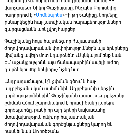
Ռայմոնդս Վեյոնիսի հետ հանդիպմանն ասաց ՀՀ
վարչապետ Նիկոլ Փաշինյանը: Ինչպես Բրյուսելից
հաղորդում է «
Արմենպրես
»–ի թղթակիցը, կողմերը
քննարկեցին հայ-լատվիական հարաբերությունների
զարգացմանն առնչվող հարցեր:
Փաշինյանը հույս հայտնեց, որ Հայաստանի
ժողովրդավարական փոփոխություններն այս երկրները
միմյանց ավելի մոտ կդարձնեն: «Ակնկալում ենք նաև
ԵՄ աջակցությունն այս ճանապարհին՝ ավելի ուժեղ
դարձնելու մեր երկիրը»,- նշեց նա:
Անդրադառնալով ԼՂ շփման գծում և հայ-
ադրբեջանական սահմանին Ադրբեջանի վերջին
գործողություններին՝ Փաշինյանն ասաց. «Ադրբեջանը
շփման գծում շարունակում է իրավիճակը լարելու
գործելաոճը, քանի որ այդ երկրի նախագահը
մտավախություն ունի, որ հայաստանյան
ժողովրդավարական գործընթացները կարող են
հասնել նաև Ադրբեջան»: