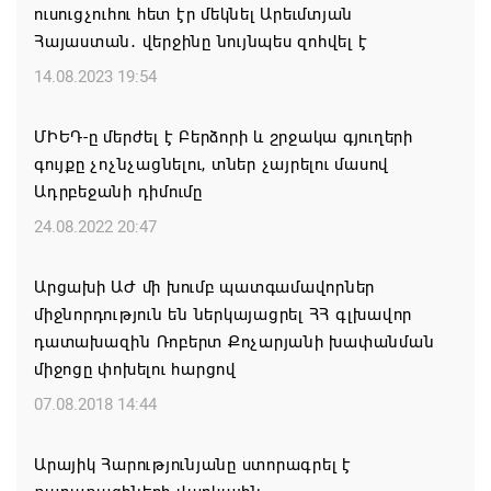
ուսուցչուհու հետ էր մեկնել Արեւմտյան
Միասնական աղոթք և Ամենայն Հայոց
Հայաստան․ վերջինը նույնպես զոհվել է
Կաթողիկոսի հայրապետական պատգամը
Միածնաէջ Մայր Տաճարում
14.08.2023 19:54
07.08.2026 19:50
ՄԻԵԴ-ը մերժել է Բերձորի և շրջակա գյուղերի
գույքը չոչնչացնելու, տներ չայրելու մասով
Ժամանակակից Բելառուսին պակասում է այն
Ադրբեջանի դիմումը
կառավարման համակարգը, որը կար խորհրդային
ժամանակներում, հայտարարել է Ալեքսանդր
24.08.2022 20:47
Լուկաշենկոն
Արցախի ԱԺ մի խումբ պատգամավորներ
07.08.2026 17:16
միջնորդություն են ներկայացրել ՀՀ գլխավոր
դատախազին Ռոբերտ Քոչարյանի խափանման
ՀՀ ԱԱԾ սահմանապահ զորքերի
միջոցը փոխելու հարցով
պատվիրակությունն այցելել է Լիտվայի
Հանրապետություն
07.08.2018 14:44
07.08.2026 16:57
Արայիկ Հարությունյանը ստորագրել է