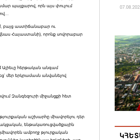
մար պայքարով, որն այս փուլում
07.08.202
րով…
Թուրքի
ւմ, բայց աստիճանաբար ու
ռազմակ
ի վնաս Հայաստանի), որոնք սովորաբար
համաձա
07.08.202
Հայ ժող
 Ալիեւը հերթական անգամ
և հեռաց
ց՝ մեր երկրամասն անվանելով
07.08.202
ում Զանգեզուրի միջանցքի հետ
Կաթողի
նիստը 
, թյուրքական աշխարհը միավորելու դեր
07.08.202
դակցական, ենթակառուցվածքային
կմիավորեն ամբողջ թյուրքական
ԿՀԵՏ
ՀՐԱՎԻՐ