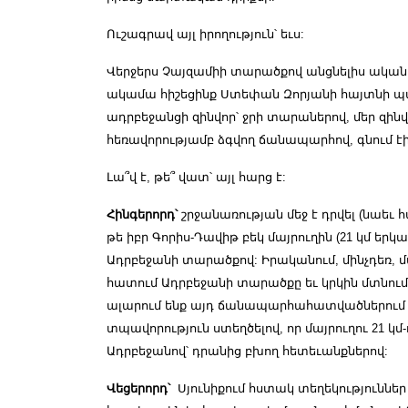
Ուշագրավ այլ իրողություն՝ եւս:
Վերջերս Չայզամիի տարածքով անցնելիս ականա
ակամա հիշեցինք Ստեփան Զորյանի հայտնի պա
ադրբեջանցի զինվոր՝ ջրի տարաներով, մեր զին
հեռավորությամբ ձգվող ճանապարհով, գնում էին
Լա՞վ է, թե՞ վատ՝ այլ հարց է:
Հինգերորդ՝
շրջանառության մեջ է դրվել (նաեւ
թե իբր Գորիս-Դավիթ բեկ մայրուղին (21 կմ եր
Ադրբեջանի տարածքով: Իրականում, մինչդեռ, մա
հատում Ադրբեջանի տարածքը եւ կրկին մտնու
ալարում ենք այդ ճանապարհահատվածներում 
տպավորություն ստեղծելով, որ մայրուղու 21 
Ադրբեջանով՝ դրանից բխող հետեւանքներով:
Վեցերորդ՝
Սյունիքում հստակ տեղեկություններ 