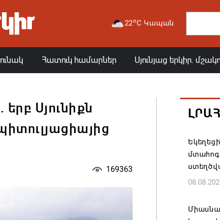
o
22
C Կապան
յունակ
Հատուկ համարներ
Սյունյաց երկիր. մշակ
 երբ Սյունիքն
ԼՐԱ
կապիտուլյացիայից
Եկեղեց
մտահոգո
ստեղծվ
169363
08.08.202
Միասնա