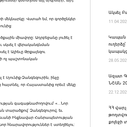
յուններ կստեղծեն այլ երկրների, այդ
ԲՆԱԿԱՎ
Ակսել Բա
07.08.202
 մեկնարկը: Վստահ եմ, որ գործընկեր
11.04.202
ունից:
Կապան 
նախաձե
Կապան 
քային միավորը: Ադրբեջանը լուծել է
մեծածա
ուղերձը
ւ սկսել է վերականգնման
բնակավ
կապակց
լ է Ալիեւը Թրքալեզու
դի ոչ պաշտոնական
07.08.202
28.05.202
Ռուսաս
Ազատ Գ
 է Սյունիք-Զանգեզուրին, ինչը
է ուկր
ՆՇԱՆ 2
 հայտնել, որ Հայաստանից որեւէ մեկը
07.08.202
22.12.202
ության գագաթնաժողովում՝ «…Նոր
TRIP ծր
ՀՀ վարչ
ան տարածքով՝ Զանգեզուրով, եւ
Հայաստ
թողտվո
ջեւանի Ինքնավար Հանրապետության
կլաստե
քոլեջի 
որ հնարավորություններ է ստեղծելու: