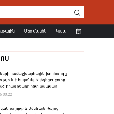
ութային
Մեր մասին
Կապ
ՀՈՍ
իների համաշխարհային խորհուրդը
ւթյուն է հայտնել Եկեղեցու շուրջ
ած իրավիճակի հետ կապված
6 00:22
կան աղոթք և Ամենայն Հայոց