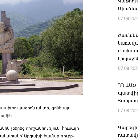
Կաթողի
Միածնա
07.08.202
Ժամանա
կառավա
ժամանակ
Լուկաշե
07.08.202
ՀՀ ԱԱԾ
պատվիրա
Հանրապ
կապիտուլյացիոն ակտը, գոնե այս
07.08.202
րազմին…
Գարեգին
ին չբերեց որոշակիություն, հուսալի
դատավո
հակառակը՝ Արցախի համար թուրք-