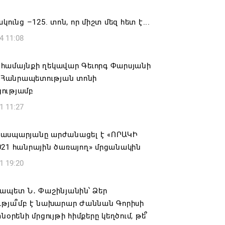
ԱՅՐԻ ՕՐԸ
կունց –125. տոն, որ միշտ մեզ հետ է...
6 16:21
4 11:08
համայնքի ղեկավար Գևորգ Փարսյանի
ռնությամբ ճանապարհաշինական
համայնքի ղեկավար Գեւորգ Փարսյանի
վալ աշխատանքներ՝ գյուղական
՝ Հանրապետության տոնի
այրերում
ությամբ
6 16:09
1 11:27
տանի բանակը «Իսկանդերով» հարվածել
ասպարյանը արժանացել է «ՈՐԱԿԻ
աինական գնացքին
021 հանրային ծառայող» մրցանակին
6 14:32
1 19:20
ագրով 120 մլն եվրո ներդրում՝
ապետ Ն․ Փաշինյանին՝ Ձեր
անի մի շարք զբոսաշրջային
ւթյա՞մբ է նախարար Ժաննան Գորիսի
րների զարգացման համար
տնօրենի մրցույթի հիմքերը կեղծում, թե՞