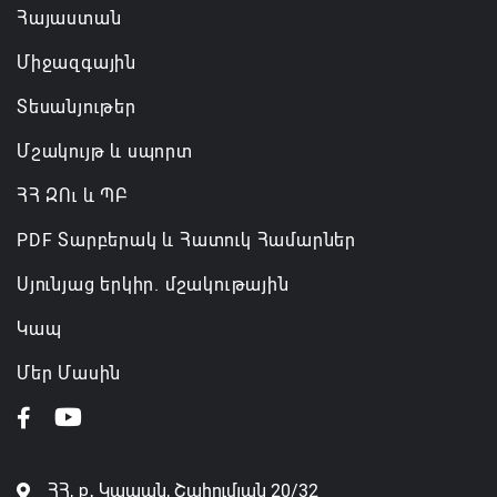
Հայաստան
Միջազգային
Տեսանյութեր
Մշակույթ և սպորտ
ՀՀ ԶՈւ և ՊԲ
PDF Տարբերակ և Հատուկ Համարներ
Սյունյաց երկիր. մշակութային
Կապ
Մեր Մասին
ՀՀ, ք․ Կապան, Շահումյան 20/32