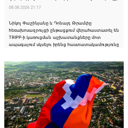
08.08.2026 21:17
Նիկոլ Փաշինյանը և Դոնալդ Թրամփը
հեռախոսազրույցի ընթացքում վերահաստատել են
TRIPP-ի կառուցման աշխատանքները մոտ
ապագայում սկսելու իրենց հաստատակամությունը
08.08.2026 21:12
Փաշինյանն ու Ալիևը հեռախոսազրույց են ունեցել․
քննարկվել է TRIPP երթուղու նախագծի
իրականացումը
08.08.2026 12:32
Մաքսիմ Հակոբյանն այսօր կդառնար 77
տարեկան
08.08.2026 09:40