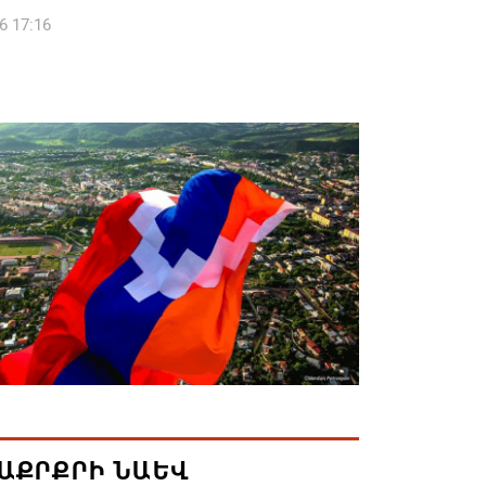
6 17:16
 սահմանապահ զորքերի
կությունն այցելել է Լիտվայի
ետություն
6 16:57
 Բ-ի և եպիսկոպոսների գործով
րն ինքնաբացարկ է հայտնել
6 16:55
ան, Սաուդյան Արաբիան և Պակիստանը
ան դաշինք ստեղծելու մասին
յնագիր են ստորագրել
6 16:43
ԱՔՐՔՐԻ ՆԱԵՎ