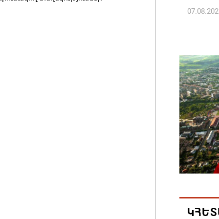
07.08.202
ՀՀ ԱԱԾ
պատվիրա
Հանրապ
07.08.202
Գարեգին
դատավո
07.08.202
Թուրքի
ռազմակ
համաձա
07.08.202
ԿՀԵՏ