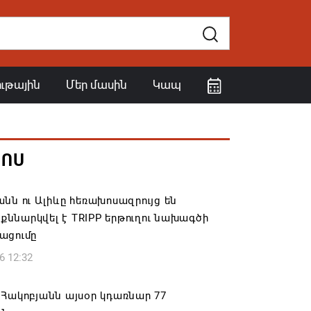
ութային
Մեր մասին
Կապ
ՀՈՍ
նն ու Ալիևը հեռախոսազրույց են
․ քննարկվել է TRIPP երթուղու նախագծի
ացումը
6 12:32
Հակոբյանն այսօր կդառնար 77