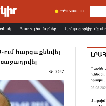
o
29
C Կապան
յունակ
Հատուկ համարներ
Սյունյաց երկիր. մշակ
-ում հարցաքննվել
ԼՐԱ
առաջադրվել
Փաշինյա
3647
ունեցել
իրական
08.08.202
Մաքսիմ 